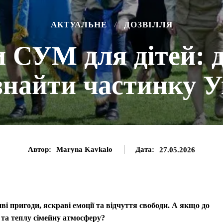
АКТУАЛЬНЕ
ДОЗВІЛЛЯ
и СУМ для дітей: д
знайти частинку У
Автор:
Maryna Kavkalo
Дата:
27.05.2026
иві пригоди, яскраві емоції та відчуття свободи. А якщо до
х та теплу сімейну атмосферу?