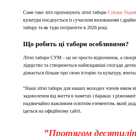
Саме таке літо пропонують літні табори
Спілки Украї
культура поєднується із сучасним вихованням і драйв
табору та як туди потрапити в 2026 році.
Що робить ці табори особливими?
Літні табори СУМ – це не просто відпочинок, а своєр
лідерство та створюються найяскравіші спогади дитин
дізнається більше про свою історію та культуру, вчит
“Наші літні табори для наших молодих членів віком в
задоволення від життя в наметах і бараках з різнома
надзвичайно важливим освітнім елементом, який дода
ідеться на офіційному сайті.
​”Протягом десятиліт