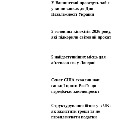
У Вашингтоні проведуть забіг
у вишиванках до Дня
Незалежності України
5 головних кінохітів 2026 року,
які підкорили світовий прокат
5 найдоступніших місць для
afternoon tea у Лондоні
Сенат США схвалив нові
санкції проти Росії: що
передбачає законопроєкт
Структурування бізнесу в UK:
як захистити гроші та не
переплачувати податки