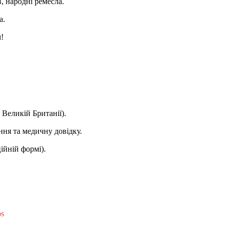
, народні ремесла.
а.
!
Великій Британії).
ння та медичну довідку.
ійній формі).
ps