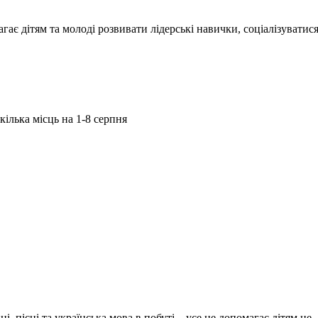
агає дітям та молоді розвивати лідерські навички, соціалізуватис
кілька місць на 1-8 серпня
, пісні та українська мова в побуті – усе це допомагає дітям не