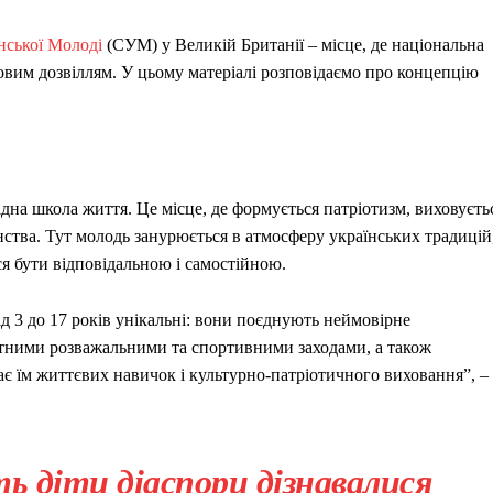
нської Молоді
(СУМ) у Великій Британії – місце, де національна
овим дозвіллям. У цьому матеріалі розповідаємо про концепцію
ідна школа життя. Це місце, де формується патріотизм, виховуєть
ства. Тут молодь занурюється в атмосферу українських традицій
ься бути відповідальною і самостійною.
ід 3 до 17 років унікальні: вони поєднують неймовірне
нітними розважальними та спортивними заходами, а також
є їм життєвих навичок і культурно-патріотичного виховання”, –
ь діти діаспори дізнавалися