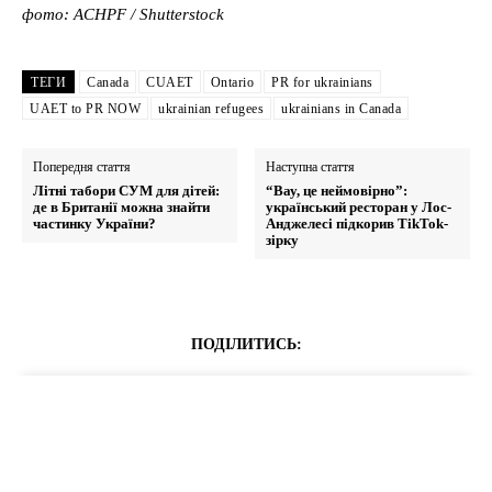
фото: ACHPF / Shutterstock
ТЕГИ
Canada
CUAET
Ontario
PR for ukrainians
UAET to PR NOW
ukrainian refugees
ukrainians in Canada
Попередня стаття
Наступна стаття
Літні табори СУМ для дітей:
“Вау, це неймовірно”:
де в Британії можна знайти
український ресторан у Лос-
частинку України?
Анджелесі підкорив TikTok-
зірку
ПОДІЛИТИСЬ: