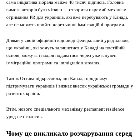
сама ініціатива зібрала майже 48 тисяч підписів. Головна
вимога авторів була чіткою — створити окремий механізм
отримання PR для українців, які вже перебувають у Канаді,
але не можуть пройти через чинні імміграційні програми.
Днями у своїй офіційній відповіді федеральний уряд заявив,
що українці, які хочуть залишитися у Канаді на постійній
основі, можуть і надалі подаватися через уже існуючі
імміграційні програми та immigration streams.
Також Оттава підкреслила, що Канада продовжує
підтримувати українців і визнає внесок української громади у
розвиток країни.
Втім, нового спеціального механізму permanent residence
уряд не оголосив.
Чому це викликало розчарування серед