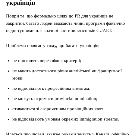
українців
Попри те, що формально шлях до PR для українців не
закритий, багато людей вважають чинні програми фактично
недоступними для значної частини власників CUAET.
Проблема полягає у тому, що багато українців:
не проходять через вікові критерії;
не мають достатнього рівня англійської чи французької
мови;
не відповідають професійним вимогам;
не можуть отримати provincial nomination;
стикаються зі скороченням провінційних квот;
не відповідають умовам окремих immigration streams.
Йдеться про людей, які вже роками живуть у Канаді, офіційно