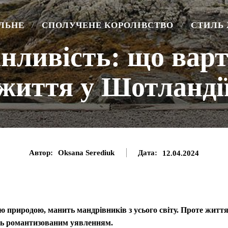
ЛЬНЕ
СПОЛУЧЕНЕ КОРОЛІВСТВО
СТИЛЬ
інливість: що варт
життя у Шотланді
Автор:
Oksana Serediuk
Дата:
12.04.2024
ю природою, манить мандрівників з усього світу. Проте житт
ають романтизованим уявленням.