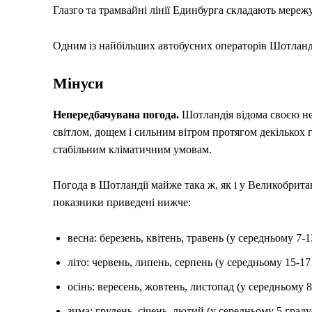
Глазго та трамвайні лінії Единбурга складають мереж
Одним із найбільших автобусних операторів Шотландії
Мінуси
Непередбачувана погода.
Шотландія відома своєю н
світлом, дощем і сильним вітром протягом декількох 
стабільним кліматичним умовам.
Погода в Шотландії майже така ж, як і у Великобритані
показники приведені нижче:
весна: березень, квітень, травень (у середньому 7-1
літо: червень, липень, серпень (у середньому 15-17 
осінь: вересень, жовтень, листопад (у середньому 8
зима: грудень, січень, лютий (у середньому 5 градус