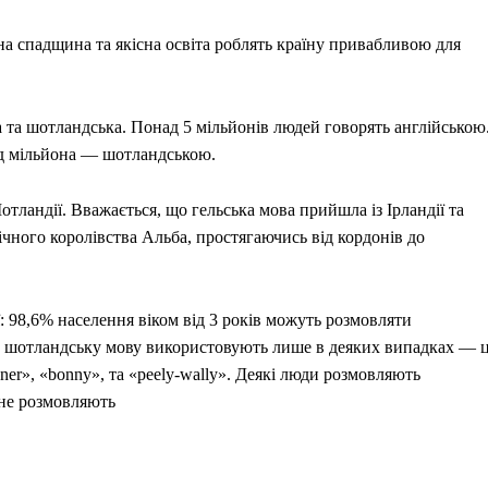
а спадщина та якісна освіта роблять країну привабливою для
ка та шотландська. Понад 5 мільйонів людей говорять англійською
ад мільйона — шотландською.
ландії. Вважається, що гельська мова прийшла із Ірландії та
ічного королівства Альба, простягаючись від кордонів до
98,6% населення віком від 3 років можуть розмовляти
 а шотландську мову використовують лише в деяких випадках — 
ner», «bonny», та «peely-wally». Деякі люди розмовляють
 не розмовляють