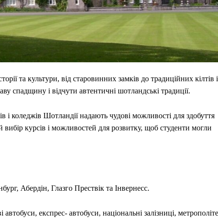
орії та культури, від старовинних замків до традиційних кілтів і
ву спадщину і відчути автентичні шотландські традиції.
в і коледжів Шотландії надають чудові можливості для здобуття
 вибір курсів і можливостей для розвитку, щоб студенти могли
бург, Абердін, Глазго Прествік та Інвернесс.
 автобуси, експрес- автобуси, національні залізниці, метрополіт