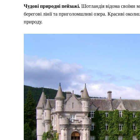
Чудові природні пейзажі.
Шотландія відома своїми 
берегові лінії та приголомшливі озера. Красиві околи
природу.