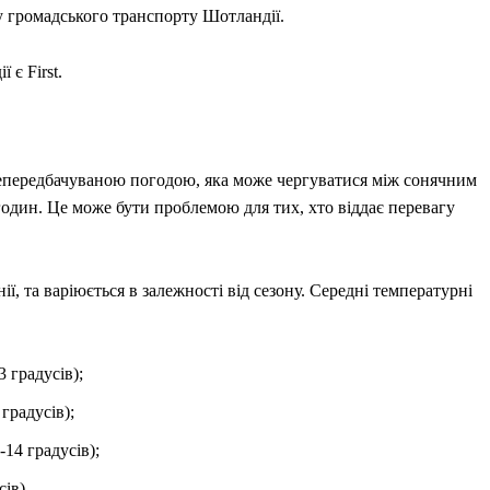
у громадського транспорту Шотландії.
 є First.
епередбачуваною погодою, яка може чергуватися між сонячним
годин. Це може бути проблемою для тих, хто віддає перевагу
ї, та варіюється в залежності від сезону. Середні температурні
3 градусів);
градусів);
-14 градусів);
ів).