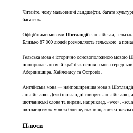
Читайте, чому мальовничі ландшафти, багата культурн
багатьох.
Офіційними мовами
Шотландії
є англійська, гельсь
Близько 87 000 людей розмовляють гельською, а пон
Гельська мова є історично основоположною мовою Шот
поширилась по всій країні як основна мова середньов
Абердиншира, Хайлендсу та Островів.
Англійська мова — найпоширеніша мова в Шотландії: 
англійською. Деякі шотландці говорять англійською,
шотландські слова та вирази, наприклад, «wee», «scun
шотландською мовою більше, ніж інші, а деякі зовсім
Плюси