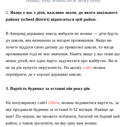
ділянку, хоча жовта теж може бути.
2.
Якщо у вас є діти, важливо знати, до якого шкільного
району (school district) відноситься цей район.
В Америці державну школу вибрати не можна — діти йдуть
до школи, яка визначена за місцем проживання. Якщо ви
хочете віддати свою дитину до приватної школи, то місце
проживання тоді не має значення. Навіть якщо у вас поки що
немає дітей, все одно варто задуматися про майбутнє. Ви ж
не на рік купуєте нерухомість. На цьому
сайті
можна
перевірити, де є хороші державні школи.
3. Вартість будинку за останні пів року-рік
На популярному сайті
Zillow
, можна подивитися вартість, за
яку продавали будинки за останні 6-12 місяців. Навіщо це
вам? По-перше, ви зможете побачити, багатий чи бідний цей
район, а також зрозуміти, на яку ціну вам можна