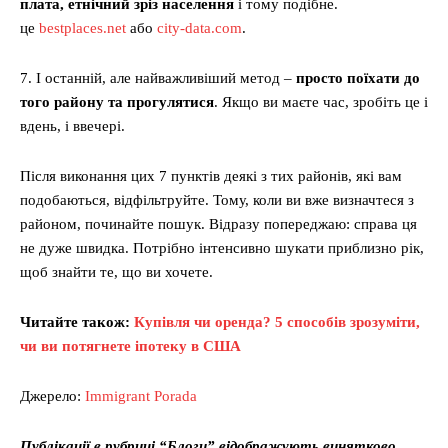
плата, етнічний зріз населення
і тому подібне.
це
bestplaces.net
або
city-data.com
.
7. І останній, але найважливіший метод –
просто поїхати до
того району та прогулятися
. Якщо ви маєте час, зробіть це і
вдень, і ввечері.
Після виконання цих 7 пунктів деякі з тих районів, які вам
подобаються, відфільтруйте. Тому, коли ви вже визначтеся з
районом, починайте пошук. Відразу попереджаю: справа ця
не дуже швидка. Потрібно інтенсивно шукати приблизно рік,
щоб знайти те, що ви хочете.
Читайте також:
Купівля чи оренда? 5 способів зрозуміти,
чи ви потягнете іпотеку в США
Джерело:
Immigrant Porada
Публікації в рубриці “Блоги” відображують винятково