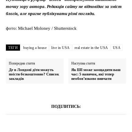
точку зору автора
.
Редакція сайту не відповідає за зміст
блогів, але прагне публікувати різні погляди.
фото: Michael Moloney / Shutterstock
ТЕГИ
buying a house
live in USA
real estate in the USA
USA
Попередня стаття
Наступна стаття
Де в Лондоні діти можуть
Як ШІ може заощадити ваш
поїсти безкоштовно? Список
час: 5 навичок, які тепер
закладів
необов’язково вивчати
ПОДІЛИТИСЬ: