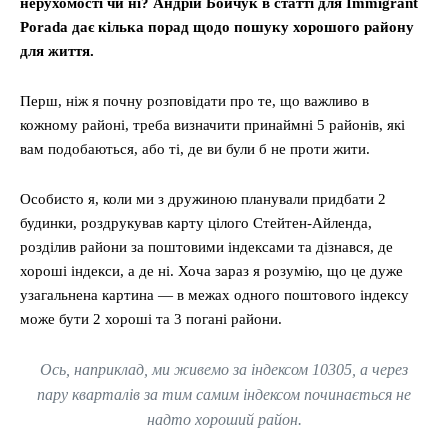
нерухомості чи ні? Андрій Бойчук в статті для Immigrant
Porada дає кілька порад щодо пошуку хорошого району
для життя.
Перш, ніж я почну розповідати про те, що важливо в
кожному районі, треба визначити принаймні 5 районів, які
вам подобаються, або ті, де ви були б не проти жити.
Особисто я, коли ми з дружиною планували придбати 2
будинки, роздрукував карту цілого Стейтен-Айленда,
розділив райони за поштовими індексами та дізнався, де
хороші індекси, а де ні. Хоча зараз я розумію, що це дуже
узагальнена картина — в межах одного поштового індексу
може бути 2 хороші та 3 погані райони.
Ось, наприклад, ми живемо за індексом 10305, а через
пару кварталів за тим самим індексом починається не
надто хороший район.