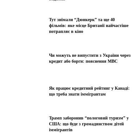
Тут знімали “Дюнкерк” та ще 40
фільмів: яке місце Британії найчастіше
потрапляє в кіно
Чи можуть не випустити з України через
кредит або борги: пояснення МВС
Як працює кредитний рейтинг у Канаді:
що треба знати іммігрантам
Трамп заборонив “пологовий туризм” у
США: що буде з громадянством дітей
іммігрантів