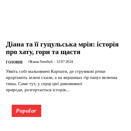
Діана та її гуцульська мрія: історія
про хату, гори та щастя
Oksana Serediuk
-
12.07.2024
ГОЛОВНЕ
Уявіть собі мальовничі Карпати, де струмкові річки
прорізають зелені схили, а на вершинах гір панує велична
тиша. Саме тут, у серці цієї дивовижної
природи, розгортається історія...
Popular