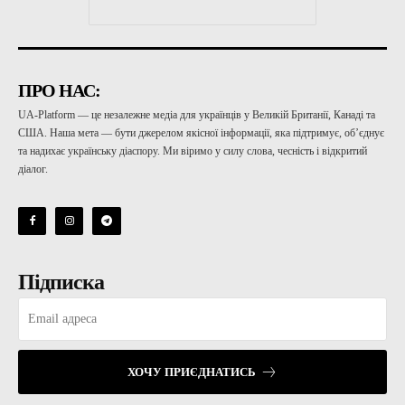
ПРО НАС:
UA-Platform — це незалежне медіа для українців у Великій Британії, Канаді та
США. Наша мета — бути джерелом якісної інформації, яка підтримує, об’єднує
та надихає українську діаспору. Ми віримо у силу слова, чесність і відкритий
діалог.
Підписка
ХОЧУ ПРИЄДНАТИСЬ