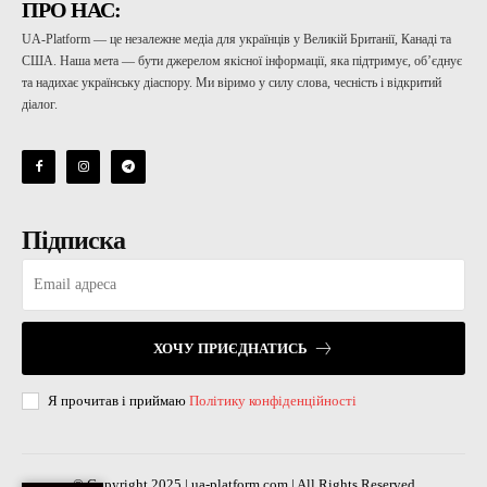
ПРО НАС:
UA-Platform — це незалежне медіа для українців у Великій Британії, Канаді та
США. Наша мета — бути джерелом якісної інформації, яка підтримує, об’єднує
та надихає українську діаспору. Ми віримо у силу слова, чесність і відкритий
діалог.
Підписка
ХОЧУ ПРИЄДНАТИСЬ
Я прочитав і приймаю
Політику конфіденційності
© Copyright 2025 | ua-platform.com | All Rights Reserved