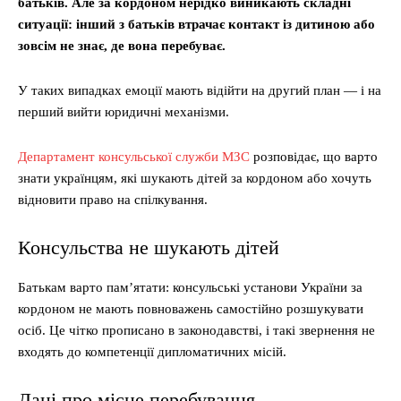
батьків. Але за кордоном нерідко виникають складні
ситуації: інший з батьків втрачає контакт із дитиною або
зовсім не знає, де вона перебуває.
У таких випадках емоції мають відійти на другий план — і на
перший вийти юридичні механізми.
Департамент консульської служби МЗС
розповідає, що варто
знати українцям, які шукають дітей за кордоном або хочуть
відновити право на спілкування.
Консульства не шукають дітей
Батькам варто пам’ятати: консульські установи України за
кордоном не мають повноважень самостійно розшукувати
осіб. Це чітко прописано в законодавстві, і такі звернення не
входять до компетенції дипломатичних місій.
Дані про місце перебування —