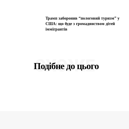
Трамп заборонив “пологовий туризм” у
США: що буде з громадянством дітей
іммігрантів
СХОЖЕ
Подібне до цього