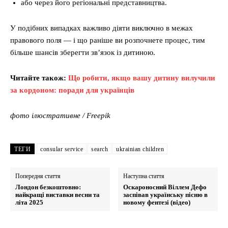
або через його регіональні представництва.
У подібних випадках важливо діяти виключно в межах
правового поля — і що раніше ви розпочнете процес, тим
більше шансів зберегти зв’язок із дитиною.
Читайте також:
Що робити, якщо вашу дитину вилучили
за кордоном: поради для українців
фото ілюстративне / Freepik
ТЕГИ
consular service
search
ukrainian children
Попередня стаття
Наступна стаття
Лондон безкоштовно:
Оскароносний Віллем Дефо
найкращі виставки весни та
заспівав українську пісню в
літа 2025
новому фентезі (відео)