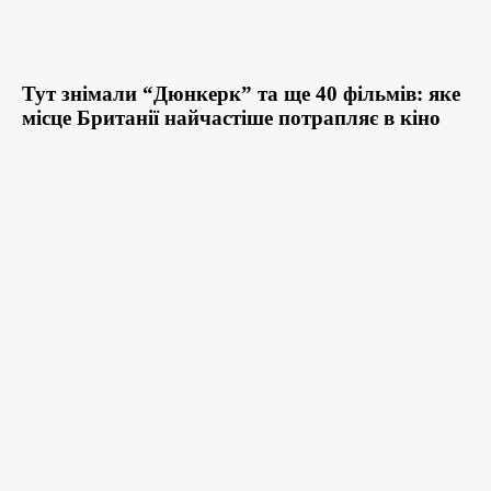
Тут знімали “Дюнкерк” та ще 40 фільмів: яке
місце Британії найчастіше потрапляє в кіно