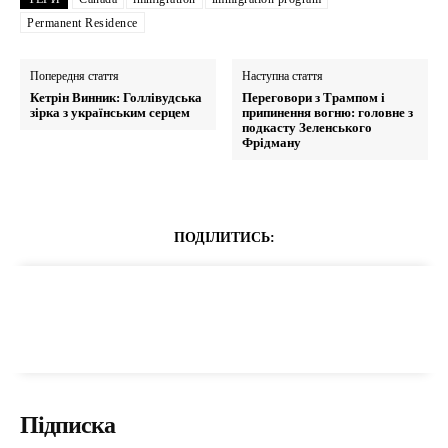
Permanent Residence
Попередня стаття
Наступна стаття
Кетрін Винник: Голлівудська
Переговори з Трампом і
зірка з українським серцем
припинення вогню: головне з
подкасту Зеленського
Фрідману
ПОДІЛИТИСЬ:
Підписка