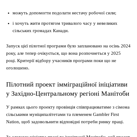
можуть допомогти подолати нестачу робочої сили;
і хочуть жити протягом тривалого часу у невеликих
сільських громадах Канади.
Запуск цієї пілотної програми було заплановано на осінь 2024
року, але тепер очікується, що вона розпочнеться у 2025
році. Критерії відбору учасників програми поки що не
оголошено.
Пілотний проект імміграційної ініціативи
у Західно-Центральному регіоні Манітоби
У рамках цього проекту провінція співпрацюватиме з сімома
сільськими муніципалітетами та племенем Gambler First
Nation, щоб задовольнити відповідні потреби ринку праці.