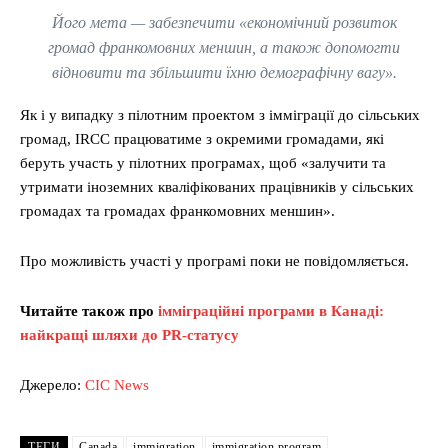
Його мета — забезпечити «економічний розвиток
громад франкомовних меншин, а також допомогти
відновити та збільшити їхню демографічну вагу».
Як і у випадку з пілотним проектом з імміграції до сільських
громад, IRCC працюватиме з окремими громадами, які
беруть участь у пілотних програмах, щоб «залучити та
утримати іноземних кваліфікованих працівників у сільських
громадах та громадах франкомовних меншин».
Про можливість участі у програмі поки не повідомляється.
Читайте також про
імміграційні програми в Канаді:
найкращі шляхи до PR-статусу
Джерело:
CIC News
ТЕГИ
Canada
immigration
immigration program