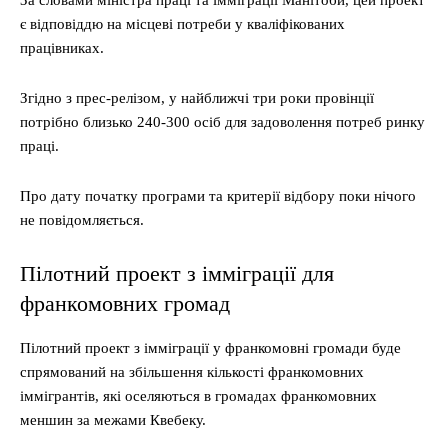
За словами міністра праці та імміграції Манітоби, цей проект
є відповіддю на місцеві потреби у кваліфікованих
працівниках.
Згідно з прес-релізом, у найближчі три роки провінції
потрібно близько 240-300 осіб для задоволення потреб ринку
праці.
Про дату початку програми та критерії відбору поки нічого
не повідомляється.
Пілотний проект з імміграції для
франкомовних громад
Пілотний проект з імміграції у франкомовні громади буде
спрямований на збільшення кількості франкомовних
іммігрантів, які оселяються в громадах франкомовних
меншин за межами Квебеку.