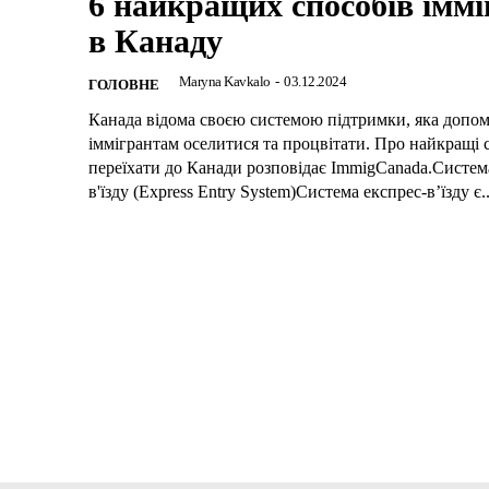
6 найкращих способів іммі
в Канаду
Maryna Kavkalo
-
03.12.2024
ГОЛОВНЕ
Канада відома своєю системою підтримки, яка допом
іммігрантам оселитися та процвітати. Про найкращі 
переїхати до Канади розповідає ImmigCanada.Систем
в'їзду (Express Entry System)Система експрес-в’їзду є..