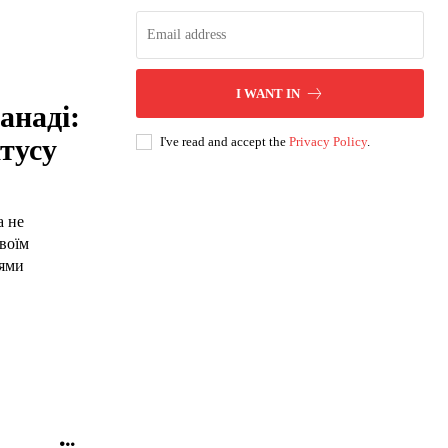
I WANT IN
анаді:
тусу
I've read and accept the
Privacy Policy
.
а не
воїм
тями