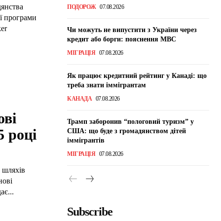
дянства
ПОДОРОЖ
07.08.2026
ої програми
er
Чи можуть не випустити з України через
кредит або борги: пояснення МВС
МІГРАЦІЯ
07.08.2026
Як працює кредитний рейтинг у Канаді: що
треба знати іммігрантам
КАНАДА
07.08.2026
ові
Трамп заборонив “пологовий туризм” у
5 році
США: що буде з громадянством дітей
іммігрантів
МІГРАЦІЯ
07.08.2026
 шляхів
нові
ає...
Subscribe