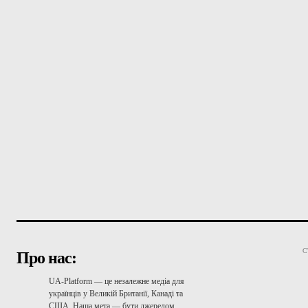
С
Про нас:
UA-Platform — це незалежне медіа для
українців у Великій Британії, Канаді та
США. Наша мета — бути джерелом