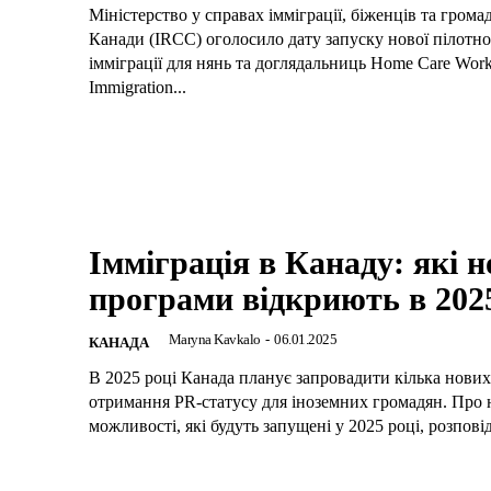
Міністерство у справах імміграції, біженців та грома
Канади (IRCC) оголосило дату запуску нової пілотн
імміграції для нянь та доглядальниць Home Care Work
Immigration...
Імміграція в Канаду: які н
програми відкриють в 202
Maryna Kavkalo
-
06.01.2025
КАНАДА
В 2025 році Канада планує запровадити кілька нових
отримання PR-статусу для іноземних громадян. Про 
можливості, які будуть запущені у 2025 році, розповід