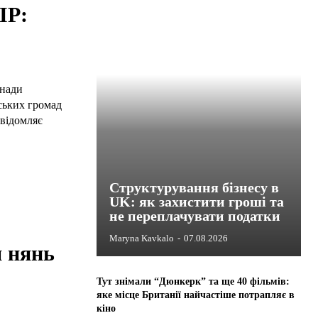
IP:
анади
ьських громад
овідомляє
Структурування бізнесу в
UK: як захистити гроші та
не переплачувати податки
Maryna Kavkalo
-
07.08.2026
я нянь
Тут знімали “Дюнкерк” та ще 40 фільмів:
яке місце Британії найчастіше потрапляє в
кіно