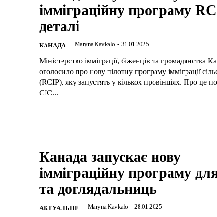
імміграційну програму RC
деталі
Maryna Kavkalo
-
31.01.2025
КАНАДА
Міністерство імміграції, біженців та громадянства К
оголосило про нову пілотну програму імміграції сіл
(RCIP), яку запустять у кількох провінціях. Про це п
CIC...
Канада запускає нову
імміграційну програму дл
та доглядальниць
Maryna Kavkalo
-
28.01.2025
АКТУАЛЬНЕ