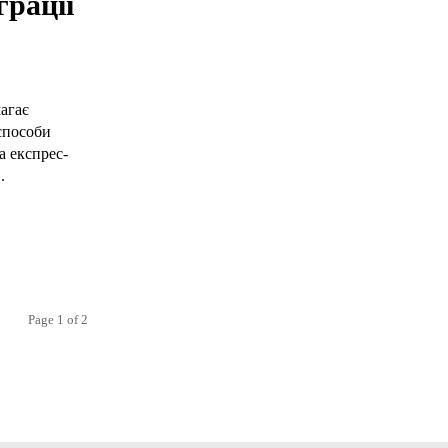
грації
агає
способи
а експрес-
.
Page 1 of 2