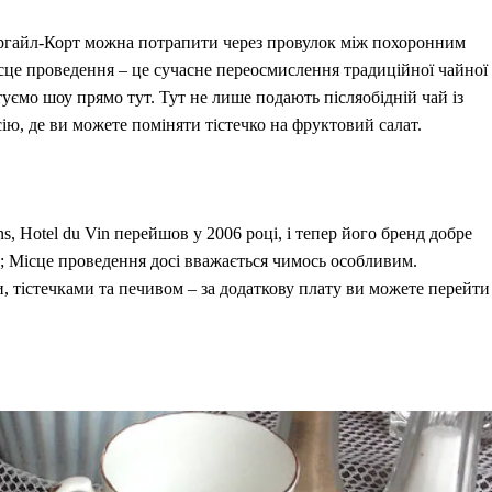
ргайл-Корт можна потрапити через провулок між похоронним
сце проведення – це сучасне переосмислення традиційної чайної 
ємо шоу прямо тут. Тут не лише подають післяобідній чай із
ію, де ви можете поміняти тістечко на фруктовий салат.
s, Hotel du Vin перейшов у 2006 році, і тепер його бренд добре
о; Місце проведення досі вважається чимось особливим.
и, тістечками та печивом – за додаткову плату ви можете перейти