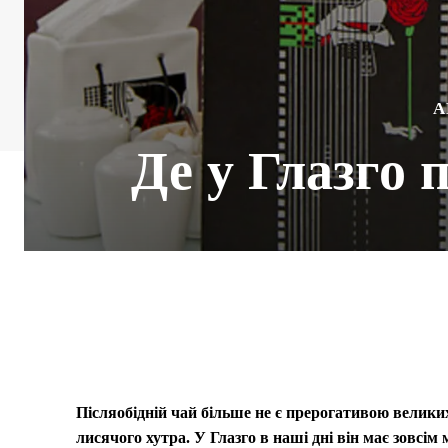
А
Де у Глазго 
Післяобідній чай більше не є прерогативою велики
лисячого хутра. У Глазго в наші дні він має зовсім 