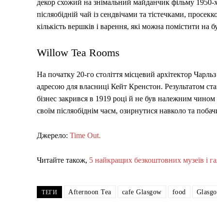
декор схожий на знімальний майданчик фільму 1950-х р
післяобідній чай із сендвічами та тістечками, просек
кількість вершків і варення, які можна помістити на б
Willow Tea Rooms
На початку 20-го століття місцевий архітектор Чарль
адресою для власниці Кейт Кренстон. Результатом ста
бізнес закрився в 1919 році й не був належним чином 
своїм післяобіднім чаєм, озирнутися навколо та поба
Джерело:
Time Out.
Читайте також,
5 найкращих безкоштовних музеїв і га
Afternoon Tea
cafe Glasgow
food
Glasg
ТЕГИ