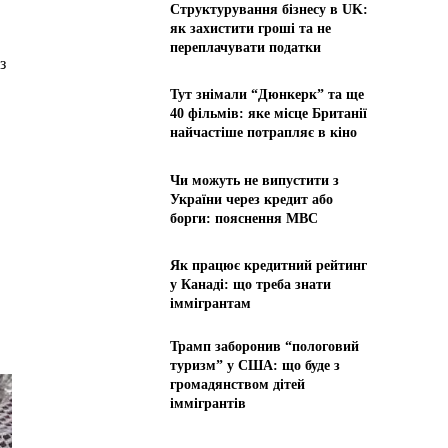
Структурування бізнесу в UK:
як захистити гроші та не
переплачувати податки
з
Тут знімали “Дюнкерк” та ще
40 фільмів: яке місце Британії
найчастіше потрапляє в кіно
Чи можуть не випустити з
України через кредит або
борги: пояснення МВС
Як працює кредитний рейтинг
у Канаді: що треба знати
іммігрантам
Трамп заборонив “пологовий
туризм” у США: що буде з
громадянством дітей
іммігрантів