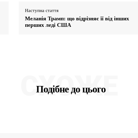
Наступна стаття
Меланія Трамп: що відрізняє її від інших
перших леді США
СХОЖЕ
Подібне до цього