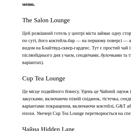
меню.
The Salon Lounge
Цей розкішний готель у центрі міста займає одну сто
по суті, його коктейль-бар — на першому поверсі — ал
видом на Блайтвуд-сквер-гарденс. Тут є простий чай і
післяобіднього дня з чаєм, сендвічами, булочками та
варіантах).
Cup Tea Lounge
Це місце подвійного бізнесу. Удень це Чайний лаунж
закусками, включаючи пізній сніданок, тістечка, сендв
варіантами покращення, включаючи коктейлі, G&T або
епохи. Увечері Cup Tea Lounge перетворюється на спе
Чайна Hidden Lane