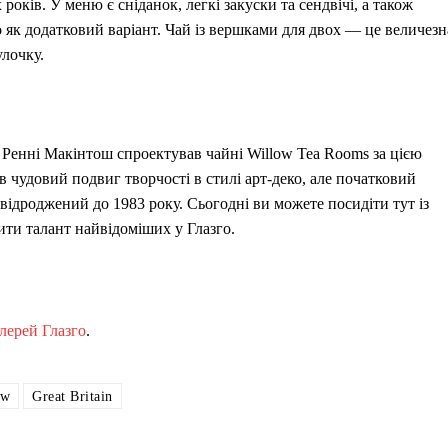
оків. У меню є сніданок, легкі закуски та сендвічі, а також
ко як додатковий варіант. Чай із вершками для двох — це величезн
улочку.
з Ренні Макінтош спроектував чайні Willow Tea Rooms за цією
в чудовий подвиг творчості в стилі арт-деко, але початковий
відроджений до 1983 року. Сьогодні ви можете посидіти тут із
чити талант найвідоміших у Глазго.
лерей Глазго
.
ow
Great Britain