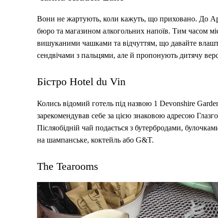
Вони не жартують, коли кажуть, що приховано. До А
бюро та магазином алкогольних напоїв. Тим часом мі
вишуканими чашками та відчуттям, що давайте влашту
сендвічами з пальцями, але й пропонують дитячу верс
Бістро Hotel du Vin
Колись відомий готель під назвою 1 Devonshire Garden
зарекомендував себе за цією знаковою адресою Глазг
Післяобідній чай подається з бутербродами, булочкам
на шампанське, коктейль або G&T.
The Tearooms