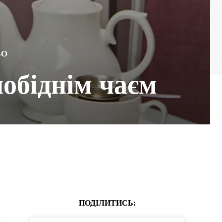
ВО
яобіднім чаєм
ПОДІЛИТИСЬ:
в