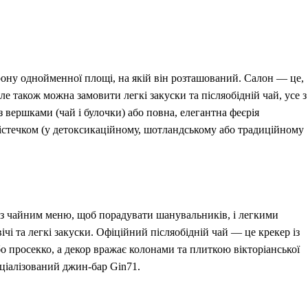
рону однойменної площі, на якій він розташований. Салон — це,
е також можна замовити легкі закуски та післяобідній чай, усе з
з вершками (чай і булочки) або повна, елегантна феєрія
 тістечком (у детоксикаційному, шотландському або традиційному
 із чайним меню, щоб порадувати шанувальників, і легкими
ічі та легкі закуски. Офіційний післяобідній чай — це крекер із
 просекко, а декор вражає колонами та плиткою вікторіанської
ціалізований джин-бар Gin71.