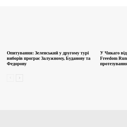
Опитування: Зеленський у другому турі
У Чикаго від
виборів програє Залужному, Буданову та
Freedom Run:
Федорову
протезування