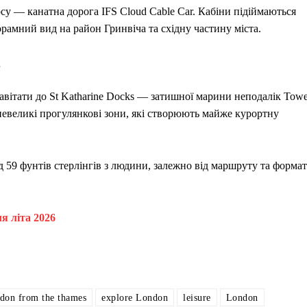
су — канатна дорога IFS Cloud Cable Car. Кабіни підіймаються
рамний вид на район Гринвіча та східну частину міста.
e
завітати до St Katharine Docks — затишної марини неподалік Towe
 невеликі прогулянкові зони, які створюють майже курортну
д 59 фунтів стерлінгів з людини, залежно від маршруту та форма
ля літа 2026
ndon from the thames
explore London
leisure
London