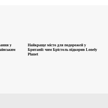
ання у
Найкраще місто для подорожей у
раїнським
Британії: чим Брістоль підкорив Lonely
Planet