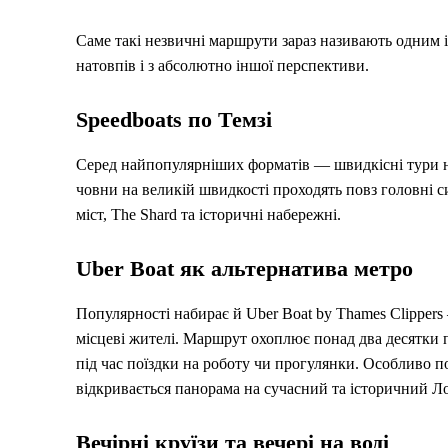
Саме такі незвичні маршрути зараз називають одним і
натовпів і з абсолютно іншої перспективи.
Speedboats по Темзі
Серед найпопулярніших форматів — швидкісні тури на
човни на великій швидкості проходять повз головні 
міст, The Shard та історичні набережні.
Uber Boat як альтернатива метро
Популярності набирає й Uber Boat by Thames Clippers
місцеві жителі. Маршрут охоплює понад два десятки 
під час поїздки на роботу чи прогулянки. Особливо п
відкривається панорама на сучасний та історичний Л
Вечірні круїзи та вечері на воді