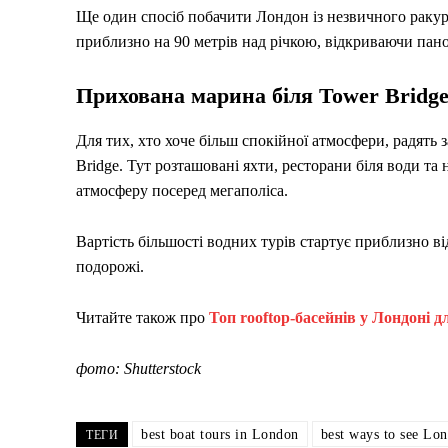
Ще один спосіб побачити Лондон із незвичного ракур
приблизно на 90 метрів над річкою, відкриваючи пано
Прихована марина біля Tower Bridg
Для тих, хто хоче більш спокійної атмосфери, радять 
Bridge. Тут розташовані яхти, ресторани біля води та
атмосферу посеред мегаполіса.
Вартість більшості водних турів стартує приблизно ві
подорожі.
Читайте також про
Топ rooftop-басейнів у Лондоні д
фото: Shutterstock
best boat tours in London
best ways to see Lo
ТЕГИ