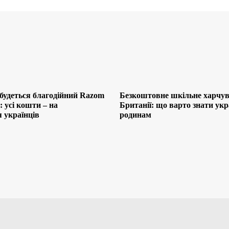
будеться благодійний Razom
Безкоштовне шкільне харчув
 усі кошти – на
Британії: що варто знати ук
 українців
родинам