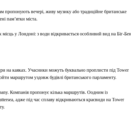
м пропонують вечері, живу музику або традиційне британське
ені пам’ятки міста.
 місць у Лондоні: з води відкривається особливий вид на Біг-Бен
ури на каяках. Учасники можуть буквально проплисти під Tower
ройти маршрутом уздовж будівлі британського парламенту.
pany. Компанія пропонує кілька маршрутів. Оодним із
tersea, адже під час сплаву відкриваються краєвиди на Tower
ту.