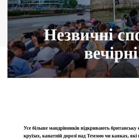
Незвичні сп
вечірні
Усе більше мандрівників відкривають британську 
круїзах, канатній дорозі над Темзою чи каяках, які