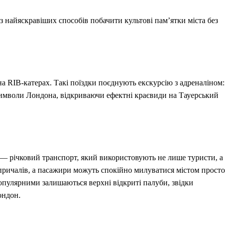
з найяскравіших способів побачити культові пам’ятки міста без
 RIB-катерах. Такі поїздки поєднують екскурсію з адреналіном:
символи Лондона, відкриваючи ефектні краєвиди на Тауерський
 — річковий транспорт, який використовують не лише туристи, а
причалів, а пасажири можуть спокійно милуватися містом просто
опулярними залишаються верхні відкриті палуби, звідки
ондон.