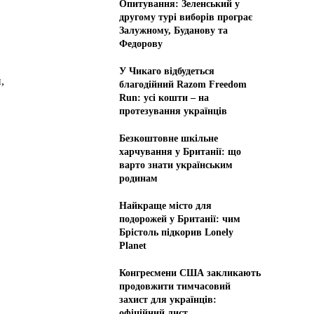
Опитування: Зеленський у
другому турі виборів програє
Залужному, Буданову та
Федорову
У Чикаго відбудеться
,
благодійний Razom Freedom
Run: усі кошти – на
протезування українців
Безкоштовне шкільне
харчування у Британії: що
варто знати українським
родинам
Найкраще місто для
подорожей у Британії: чим
Брістоль підкорив Lonely
Planet
Конгресмени США закликають
продовжити тимчасовий
захист для українців:
офіційний лист