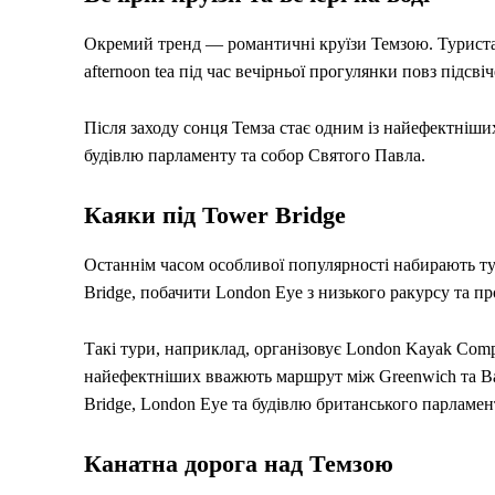
Окремий тренд — романтичні круїзи Темзою. Туриста
afternoon tea під час вечірньої прогулянки повз підсвіч
Після заходу сонця Темза стає одним із найефектніших
будівлю парламенту та собор Святого Павла.
Каяки під Tower Bridge
Останнім часом особливої популярності набирають т
Bridge, побачити London Eye з низького ракурсу та п
Такі тури, наприклад, організовує London Kayak Com
найефектніших вважють маршрут між Greenwich та Bat
Bridge, London Eye та будівлю британського парламен
Канатна дорога над Темзою