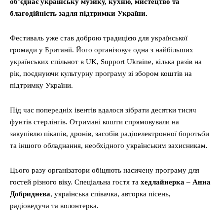
об’єднає українську музику, кухню, мистецтво та
благодійність задля підтримки України.
Фестиваль уже став доброю традицією для української
громади у Британії. Його організовує одна з найбільших
українських спільнот в UK, Support Ukraine, кілька разів на
рік, поєднуючи культурну програму зі збором коштів на
підтримку України.
Під час попередніх івентів вдалося зібрати десятки тисяч
фунтів стерлінгів. Отримані кошти спрямовували на
закупівлю пікапів, дронів, засобів радіоелектронної боротьби
та іншого обладнання, необхідного українським захисникам.
Цього разу організатори обіцяють насичену програму для
гостей різного віку. Спеціальна гостя та
хедлайнерка – Анна
Добриднєва
, українська співачка, авторка пісень,
радіоведуча та волонтерка.