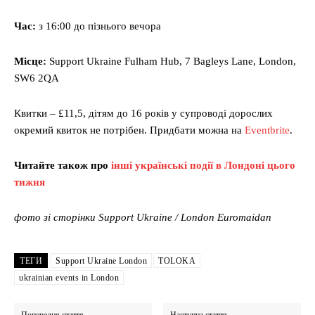
Час:
з 16:00 до пізнього вечора
Місце
:
Support Ukraine Fulham Hub, 7 Bagleys Lane, London,
SW6 2QA
Квитки – £11,5, дітям до 16 років у супроводі дорослих
окремий квиток не потрібен. Придбати можна на
Eventbrite
.
Читайте також про
інші українські події в Лондоні цього
тижня
фото зі сторінки Support Ukraine / London Euromaidan
ТЕГИ
Support Ukraine London
TOLOKA
ukrainian events in London