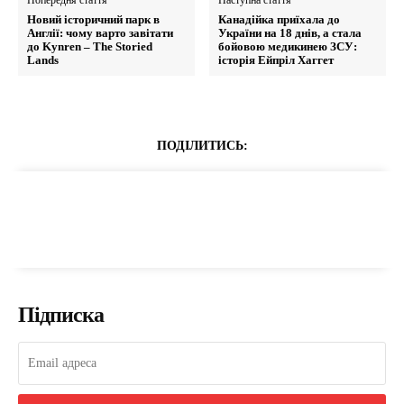
Попередня стаття
Наступна стаття
Новий історичний парк в
Канадійка приїхала до
Англії: чому варто завітати
України на 18 днів, а стала
до Kynren – The Storied
бойовою медикинею ЗСУ:
Lands
історія Ейпріл Хаггет
ПОДІЛИТИСЬ:
Підписка