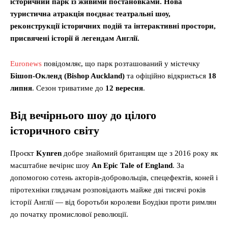
історичний парк із живими постановками. Нова
туристична атракція поєднає театральні шоу,
реконструкції історичних подій та інтерактивні простори,
присвячені історії й легендам Англії.
Euronews
повідомляє, що парк розташований у містечку
Бішоп-Окленд (Bishop Auckland)
та офіційно відкриється
18
липня
. Сезон триватиме до
12 вересня
.
Від вечірнього шоу до цілого
історичного світу
Проєкт
Kynren
добре знайомий британцям ще з 2016 року як
масштабне вечірнє шоу
An Epic Tale of England
. За
допомогою сотень акторів-добровольців, спецефектів, коней і
піротехніки глядачам розповідають майже дві тисячі років
історії Англії — від боротьби королеви Боудіки проти римлян
до початку промислової революції.