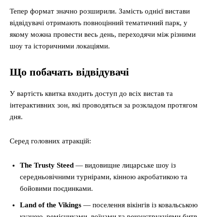
Тепер формат значно розширили. Замість однієї вистави
відвідувачі отримають повноцінний тематичний парк, у
якому можна провести весь день, переходячи між різними
шоу та історичними локаціями.
Що побачать відвідувачі
У вартість квитка входить доступ до всіх вистав та
інтерактивних зон, які проводяться за розкладом протягом
дня.
Серед головних атракцій:
The Trusty Steed
— видовищне лицарське шоу із
середньовічними турнірами, кінною акробатикою та
бойовими поєдинками.
Land of the Vikings
— поселення вікінгів із ковальською
кузнею, ремісниками, воїнами та реконструкціями битв.