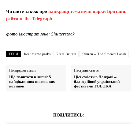
Читайте також про
найкращі тематичні парки Британії:
рейтинг the Telegraph
фото ілюстративне: Shutterstock
ТЕГИ
best theme parks
Great Britain
Kynren – The Storied Lands
Попередня стаття
Наступна стаття
Що почитати в липні: 5
Цієї суботи в Лондоні –
найцікавіших книжкових
благодійний український
новинок
фестиваль TOLOKA
ПОДІЛИТИСЬ: