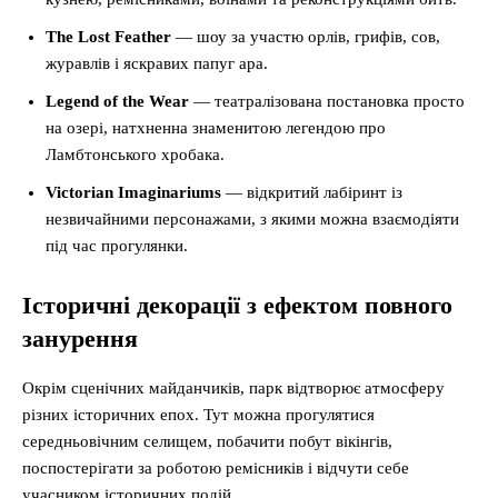
The Lost Feather
— шоу за участю орлів, грифів, сов,
журавлів і яскравих папуг ара.
Legend of the Wear
— театралізована постановка просто
на озері, натхненна знаменитою легендою про
Ламбтонського хробака.
Victorian Imaginariums
— відкритий лабіринт із
незвичайними персонажами, з якими можна взаємодіяти
під час прогулянки.
Історичні декорації з ефектом повного
занурення
Окрім сценічних майданчиків, парк відтворює атмосферу
різних історичних епох. Тут можна прогулятися
середньовічним селищем, побачити побут вікінгів,
поспостерігати за роботою ремісників і відчути себе
учасником історичних подій.