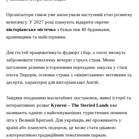
Організатори також уже анонсували наступний етап розвитку
комплексу. У 2027 році планують відкрити окреме
вікторіанське містечко
з більш ніж 40 будинками,
крамницями та майстернями.
Для гостей працюватимуть фудкорт і бар, а охочі зможуть
забронювати тематичну вечерю з трьох страв. Меню
натхненне різними історичними періодами: закуска у стилі
епохи Тюдорів, основна страва з «вікінгськими» мотивами та
десерти, характерні для вікторіанської Англії.
Завдяки поєднанню масштабних постановок, живої історії та
інтерактивних розваг
Kynren – The Storied Lands
вже
називають однією з найочікуваніших туристичних новинок
літа у Великій Британії. Для українців, які проживають у
країні або планують подорож, це може стати цікавою
альтернативою традиційним тематичним паркам.