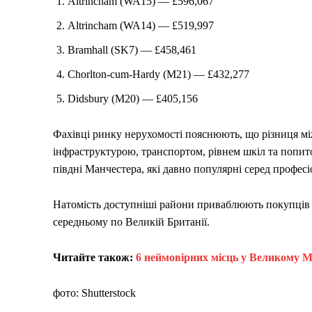
Altrincham (WA15) — £596,067
Altrincham (WA14) — £519,997
Bramhall (SK7) — £458,461
Chorlton-cum-Hardy (M21) — £432,277
Didsbury (M20) — £405,156
Фахівці ринку нерухомості пояснюють, що різниця між
інфраструктурою, транспортом, рівнем шкіл та попи
півдні Манчестера, які давно популярні серед професіо
Натомість доступніші райони приваблюють покупців
середньому по Великій Британії.
Читайте також:
6 неймовірних місць у Великому М
фото: Shutterstock