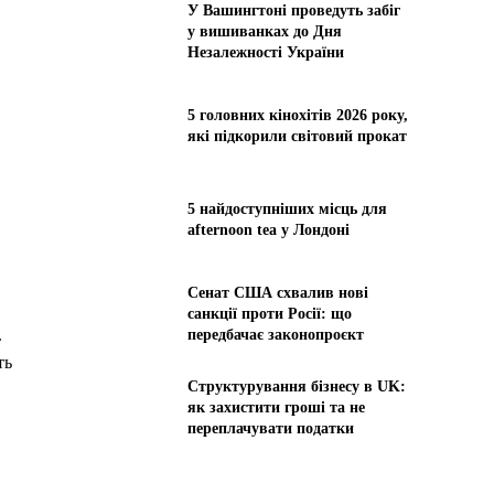
У Вашингтоні проведуть забіг
у вишиванках до Дня
Незалежності України
5 головних кінохітів 2026 року,
які підкорили світовий прокат
5 найдоступніших місць для
afternoon tea у Лондоні
Сенат США схвалив нові
санкції проти Росії: що
.
передбачає законопроєкт
ть
Структурування бізнесу в UK:
як захистити гроші та не
переплачувати податки