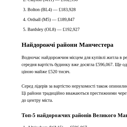
Bolton (BL4) — £183,928
Ordsall (M5) — £189,847
Bardsley (OL8) — £192,927
Найдорожчі райони Манчестера
Водночас найдорожчим місцем для купівлі житла в рег
середня вартість будинку вже досягла £596,067. Ще о
ціною майже £520 тисяч.
Серед лідерів за вартістю нерухомості також опинилися
Ці райони традиційно вважаються престижними через 
до центру міста.
Топ-5 найдорожчих районів Великого Ма