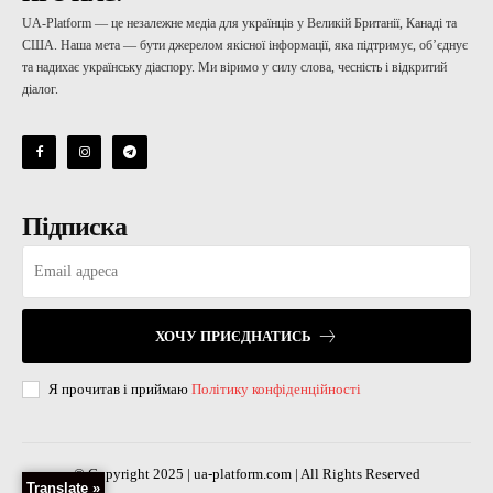
UA-Platform — це незалежне медіа для українців у Великій Британії, Канаді та
США. Наша мета — бути джерелом якісної інформації, яка підтримує, об’єднує
та надихає українську діаспору. Ми віримо у силу слова, чесність і відкритий
діалог.
Підписка
ХОЧУ ПРИЄДНАТИСЬ
Я прочитав і приймаю
Політику конфіденційності
© Copyright 2025 | ua-platform.com | All Rights Reserved
Translate »