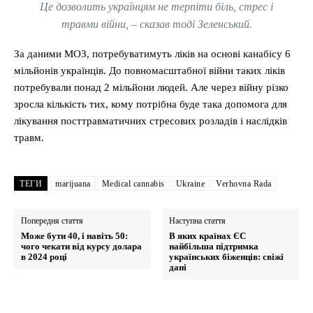
Це дозволить українцям не терпіти біль, стрес і
травми війни, – сказав тоді Зеленський.
За даними МОЗ, потребуватимуть ліків на основі канабісу 6
мільйонів українців. До повномасштабної війни таких ліків
потребували понад 2 мільйони людей. Але через війну різко
зросла кількість тих, кому потрібна буде така допомога для
лікування посттравматичних стресових розладів і наслідків
травм.
ТЕГИ
marijuana
Medical cannabis
Ukraine
Verhovna Rada
Попередня стаття
Наступна стаття
Може бути 40, і навіть 50:
В яких країнах ЄС
чого чекати від курсу долара
найбільша підтримка
в 2024 році
українських біженців: свіжі
дані