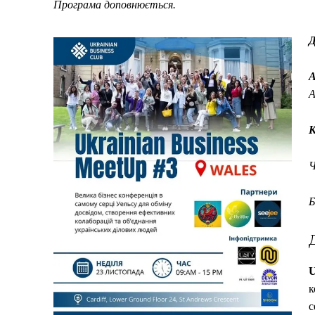
Програма доповнюється.
Д
А
A
Ч
Б
U
к
с