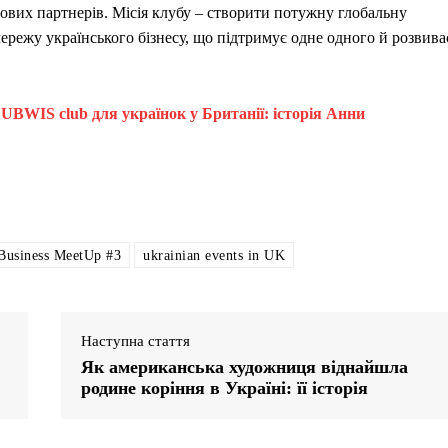
ових партнерів. Місія клубу – створити потужну глобальну
ережу українського бізнесу, що підтримує одне одного й розвива
у UBWIS club для українок у Британії: історія Анни
Business MeetUp #3
ukrainian events in UK
Наступна стаття
Як американська художниця віднайшла
родине коріння в Україні: її історія