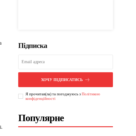
а
Підписка
ХОЧУ ПІДПИСАТИСЬ
Я прочитав(ла) та погоджуюсь з
Політикою
конфіденційності
Популярне
і.