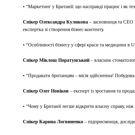
• “Маркетинг у Британії: що насправді працює і як т
Спікер Олександра Куликова
– засновниця та СЕО «
експертка зі створення бізнес-контенту.
• “Особливості бізнесу у сфері краси та медицини в 
Спікер Міклош Поратунський
– власник стоматологі
• “Продавати британцям – місія здійсненна! Побудов
Спікер Олег Новіков
– експерт із зростання та прода
• “Чому у Британії легше відкрити власну справу, ніж
Спікер Карина Логвиненко
– підприємниця, дослід