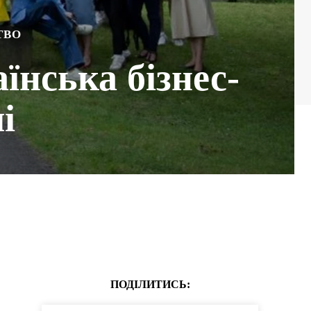
ТВО
їнська бізнес-
і
ПОДІЛИТИСЬ: