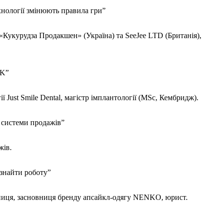
ехнології змінюють правила гри”
Кукурудза Продакшен» (Україна) та SeeJee LTD (Британія),
UK”
ї Just Smile Dental, магістр імплантології (MSc, Кембридж).
а системи продажів”
жів.
 знайти роботу”
ниця, засновниця бренду апсайкл-одягу NENKO, юрист.