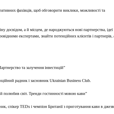
 креативних фахівців, щоб обговорити виклики, можливості та
у досвідом, а й місцем, де народжуються нові партнерства, ідеї
ровідними експертами, знайти потенційних клієнтів і партнерів, 
Партнерство та залучення інвестицій”
иційний радник і засновник Ukrainian Business Club.
кий полюбив світ. Тренди гостинності мовою кави”
ик, спікер TEDx і чемпіон Британії з приготування кави в джезв