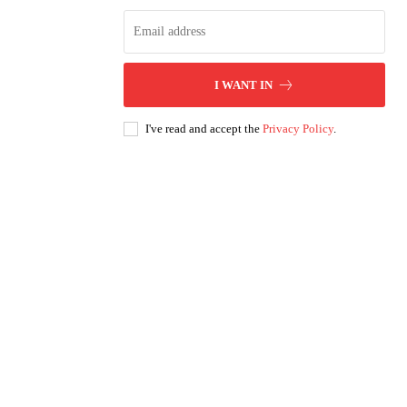
I WANT IN
I've read and accept the
Privacy Policy
.