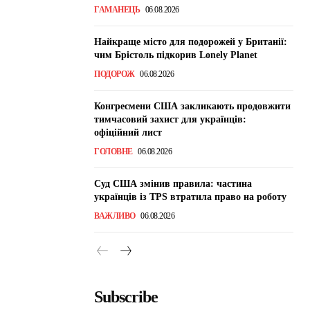
ГАМАНЕЦЬ
06.08.2026
Найкраще місто для подорожей у Британії:
чим Брістоль підкорив Lonely Planet
ПОДОРОЖ
06.08.2026
Конгресмени США закликають продовжити
тимчасовий захист для українців:
офіційний лист
ГОЛОВНЕ
06.08.2026
Суд США змінив правила: частина
українців із TPS втратила право на роботу
ВАЖЛИВО
06.08.2026
Subscribe