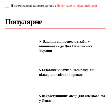
Я прочитав(ла) та погоджуюсь з
Політикою конфіденційності
Популярне
У Вашингтоні проведуть забіг у
вишиванках до Дня Незалежності
України
5 головних кінохітів 2026 року, які
підкорили світовий прокат
5 найдоступніших місць для afternoon tea
у Лондоні