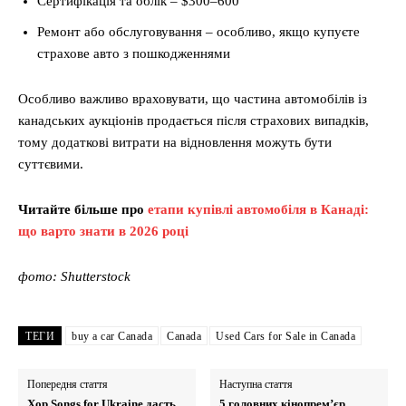
Сертифікація та облік – $300–600
Ремонт або обслуговування – особливо, якщо купуєте
страхове авто з пошкодженнями
Особливо важливо враховувати, що частина автомобілів із
канадських аукціонів продається після страхових випадків,
тому додаткові витрати на відновлення можуть бути
суттєвими.
Читайте більше про
етапи купівлі автомобіля в Канаді:
що варто знати в 2026 році
фото: Shutterstock
ТЕГИ
buy a car Canada
Canada
Used Cars for Sale in Canada
Попередня стаття
Наступна стаття
Хор Songs for Ukraine дасть
5 головних кінопрем’єр