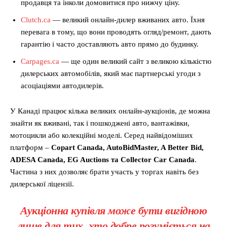
продавця та інколи домовитися про нижчу ціну.
Clutch.ca
— великий онлайн-дилер вживаних авто. Їхня
перевага в тому, що вони проводять огляд/ремонт, дають
гарантію і часто доставляють авто прямо до будинку.
Carpages.ca
— ще один великий сайт з великою кількістю
дилерських автомобілів, який має партнерські угоди з
асоціаціями автодилерів.
У Канаді працює кілька великих онлайн-аукціонів, де можна
знайти як вживані, так і пошкоджені авто, вантажівки,
мотоцикли або колекційні моделі. Серед найвідоміших
платформ –
Copart Canada, AutoBidMaster, A Better Bid,
ADESA Canada, EG Auctions та Collector Car Canada
.
Частина з них дозволяє брати участь у торгах навіть без
дилерської ліцензії.
Аукціонна купівля може бути вигідною
лише для тих, хто добре розуміється на