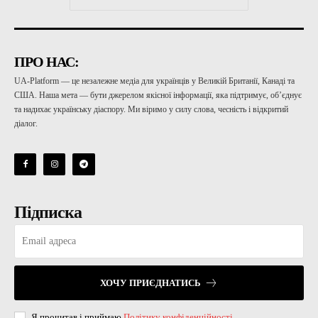
ПРО НАС:
UA-Platform — це незалежне медіа для українців у Великій Британії, Канаді та
США. Наша мета — бути джерелом якісної інформації, яка підтримує, об’єднує
та надихає українську діаспору. Ми віримо у силу слова, чесність і відкритий
діалог.
Підписка
ХОЧУ ПРИЄДНАТИСЬ
Я прочитав і приймаю
Політику конфіденційності