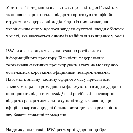
У звіті за 18 червня зазначається, що навіть російські так
звані «воєнкори» почали відкрито критикувати офіційні
структури та державні медіа. Один із них визнав, що
українським силам вдалося завдати суттєвої шкоди об’єктам
у місті, яке вважається одним із найбільш захищених у росії.
ISW також звернув увагу на реакцію російського
інформаційного простору. Більшість федеральних
телеканалів фактично проігнорували атаку на москву або
обмежилися короткими офіційними повідомленнями.
Натомість значну частину ефірного часу присвятили
закликам карати громадян, які фільмують наслідки ударів і
поширюють відео в мережі. Деякі російські «воєнкори»
відкрито розкритикували таку політику, заявивши, що
офіційна картина дедалі більше розходиться з реальністю,
яку бачать звичайні громадяни.
На думку аналітиків ISW, регулярні удари по добре