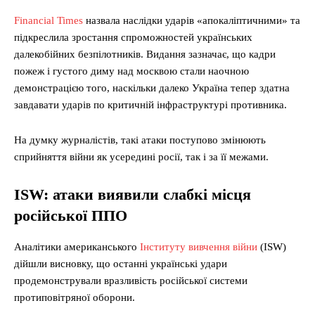
Financial Times
назвала наслідки ударів «апокаліптичними» та
підкреслила зростання спроможностей українських
далекобійних безпілотників. Видання зазначає, що кадри
пожеж і густого диму над москвою стали наочною
демонстрацією того, наскільки далеко Україна тепер здатна
завдавати ударів по критичній інфраструктурі противника.
На думку журналістів, такі атаки поступово змінюють
сприйняття війни як усередині росії, так і за її межами.
ISW: атаки виявили слабкі місця
російської ППО
Аналітики американського
Інституту вивчення війни
(ISW)
дійшли висновку, що останні українські удари
продемонстрували вразливість російської системи
протиповітряної оборони.