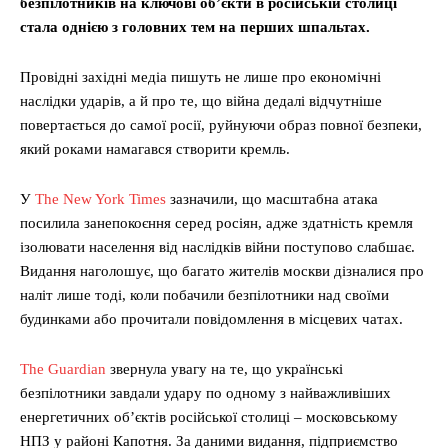
безпілотників на ключові об’єкти в російській столиці
стала однією з головних тем на перших шпальтах.
Провідні західні медіа пишуть не лише про економічні
наслідки ударів, а й про те, що війна дедалі відчутніше
повертається до самої росії, руйнуючи образ повної безпеки,
який роками намагався створити кремль.
У
The New York Times
зазначили, що масштабна атака
посилила занепокоєння серед росіян, адже здатність кремля
ізолювати населення від наслідків війни поступово слабшає.
Видання наголошує, що багато жителів москви дізналися про
наліт лише тоді, коли побачили безпілотники над своїми
будинками або прочитали повідомлення в місцевих чатах.
The Guardian
звернула увагу на те, що українські
безпілотники завдали удару по одному з найважливіших
енергетичних об’єктів російської столиці – московському
НПЗ у районі Капотня. За даними видання, підприємство