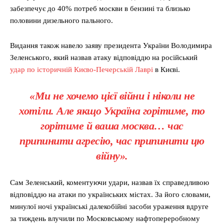
забезпечує до 40% потреб москви в бензині та близько
половини дизельного пального.
Видання також навело заяву президента України Володимира
Зеленського, який назвав атаку відповіддю на російський
удар по історичній Києво-Печерській Лаврі
в Києві.
«Ми не хочемо цієї війни і ніколи не
хотіли. Але якщо Україна горітиме, то
горітиме й ваша москва… час
припинити агресію, час припинити цю
війну».
Сам Зеленський, коментуючи удари, назвав їх справедливою
відповіддю на атаки по українських містах. За його словами,
минулої ночі українські далекобійні засоби ураження вдруге
за тиждень влучили по Московському нафтопереробному