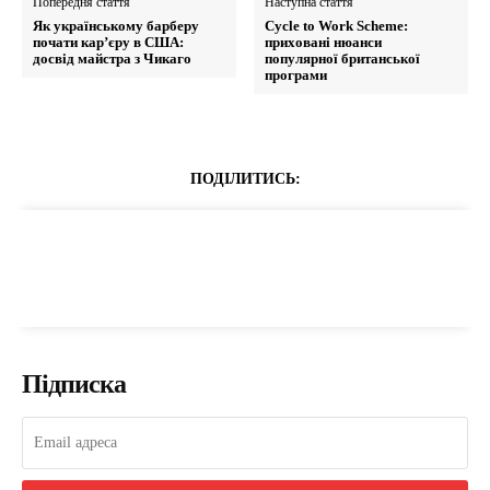
Попередня стаття
Наступна стаття
Як українському барберу
Cycle to Work Scheme:
почати кар’єру в США:
приховані нюанси
досвід майстра з Чикаго
популярної британської
програми
ПОДІЛИТИСЬ:
Підписка