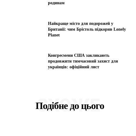
родинам
Найкраще місто для подорожей у
Британії: чим Брістоль підкорив Lonely
Planet
Конгресмени США закликають
продовжити тимчасовий захист для
українців: офіційний лист
СХОЖЕ
Подібне до цього