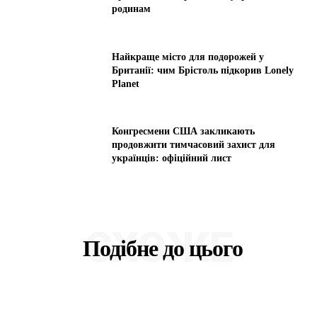
родинам
Найкраще місто для подорожей у
Британії: чим Брістоль підкорив Lonely
Planet
Конгресмени США закликають
продовжити тимчасовий захист для
українців: офіційний лист
СХОЖЕ
Подібне до цього