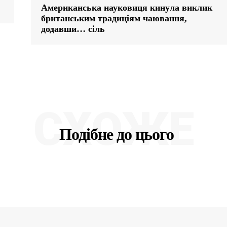
Американська науковиця кинула виклик
британським традиціям чаювання,
додавши… сіль
СХОЖЕ
Подібне до цього