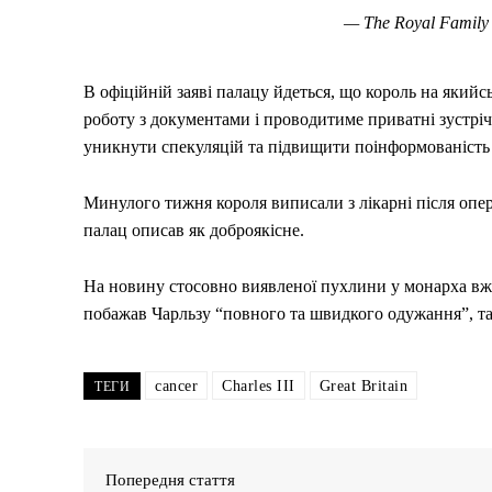
— The Royal Family
В офіційній заяві палацу йдеться, що король на якийс
роботу з документами і проводитиме приватні зустріч
уникнути спекуляцій та підвищити поінформованість 
Минулого тижня короля виписали з лікарні після опер
палац описав як доброякісне.
На новину стосовно виявленої пухлини у монарха вже
побажав Чарльзу “повного та швидкого одужання”, та
cancer
Charles III
Great Britain
ТЕГИ
Попередня стаття