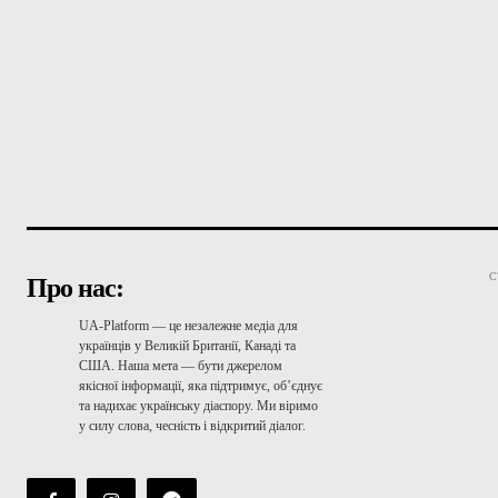
С
Про нас:
UA-Platform — це незалежне медіа для
українців у Великій Британії, Канаді та
США. Наша мета — бути джерелом
якісної інформації, яка підтримує, об’єднує
та надихає українську діаспору. Ми віримо
у силу слова, чесність і відкритий діалог.