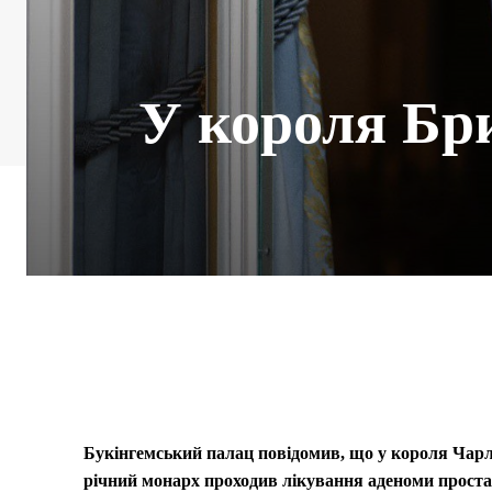
У короля Бри
Букінгемський палац повідомив, що у короля Чарль
річний монарх проходив лікування аденоми прост