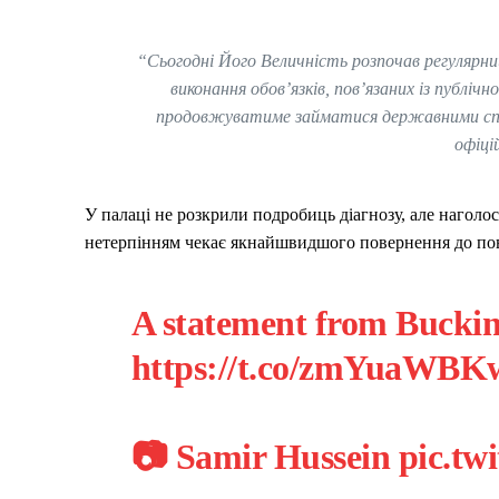
“Сьогодні Його Величність розпочав регулярний 
виконання обов’язків, пов’язаних із публі
продовжуватиме займатися державними спра
офіці
У палаці не розкрили подробиць діагнозу, але наголо
нетерпінням чекає якнайшвидшого повернення до пов
A statement from Bucki
https://t.co/zmYuaWBK
📷 Samir Hussein
pic.t