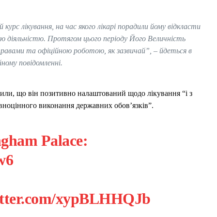
курс лікування, на час якого лікарі порадили йому відкласти
чною діяльністю. Протягом цього періоду Його Величність
вами та офіційною роботою, як зазвичай”, – йдеться в
йному повідомленні.
сили, що він позитивно налаштований щодо лікування “і з
ноцінного виконання державних обов’язків”.
ngham Palace:
w6
witter.com/xypBLHHQJb