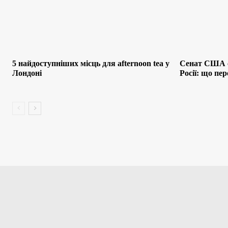
5 найдоступніших місць для afternoon tea у
Сенат США с
Лондоні
Росії: що пе