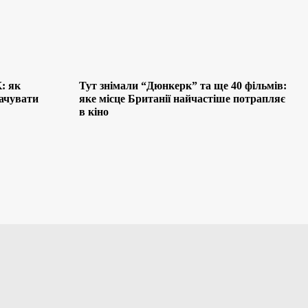
: як
Тут знімали “Дюнкерк” та ще 40 фільмів:
лачувати
яке місце Британії найчастіше потрапляє
в кіно