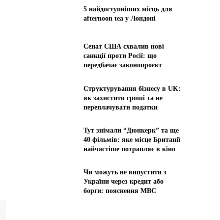
5 найдоступніших місць для
afternoon tea у Лондоні
Сенат США схвалив нові
санкції проти Росії: що
передбачає законопроєкт
Структурування бізнесу в UK:
як захистити гроші та не
переплачувати податки
Тут знімали “Дюнкерк” та ще
40 фільмів: яке місце Британії
найчастіше потрапляє в кіно
Чи можуть не випустити з
України через кредит або
борги: пояснення МВС