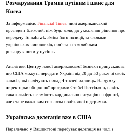
Розчарування Трампа путіним і шанс для
Києва
За інформацією
Financial Times
, нині американський
президент ближчий, ніж будь-коли, до ухвалення рішення про
передачу Tomahawk. Зміна його позиції, за словами
українських чиновників, пов’язана з «глибоким
розчаруванням у путіні».
Аналітики Центру нової американської безпеки припускають,
що США можуть передати Україні від 20 до 50 ракет зі своїх
запасів, які налічують понад 4 тисячі одиниць. На думку
директорки оборонної програми Стейсі Петтіджон, навіть
така кількість не змінить кардинально ситуацію на фронті,
але стане важливим сигналом політичної підтримки.
Українська делегація вже в США
Паралельно у Вашингтоні перебуває делегація на чолі з