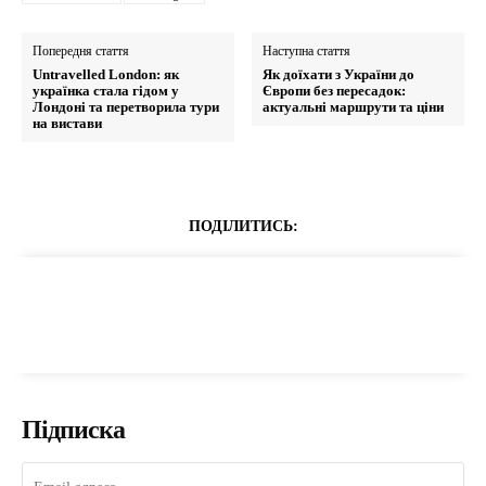
Попередня стаття
Наступна стаття
Untravelled London: як
Як доїхати з України до
українка стала гідом у
Європи без пересадок:
Лондоні та перетворила тури
актуальні маршрути та ціни
на вистави
ПОДІЛИТИСЬ:
Підписка