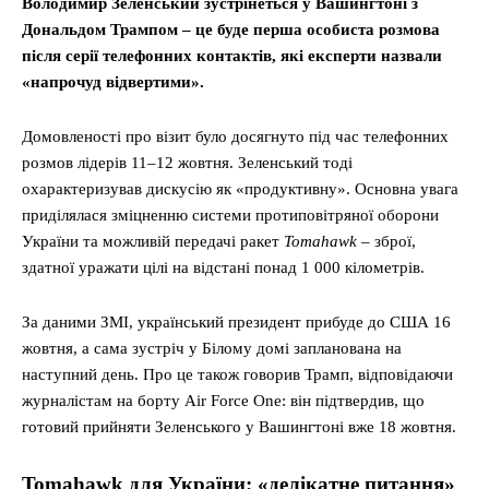
Володимир Зеленський зустрінеться у Вашингтоні з
Дональдом Трампом – це буде перша особиста розмова
після серії телефонних контактів, які експерти назвали
«напрочуд відвертими».
Домовленості про візит було досягнуто під час телефонних
розмов лідерів 11–12 жовтня. Зеленський тоді
охарактеризував дискусію як «продуктивну». Основна увага
приділялася зміцненню системи протиповітряної оборони
України та можливій передачі ракет
Tomahawk
– зброї,
здатної уражати цілі на відстані понад 1 000 кілометрів.
За даними ЗМІ, український президент прибуде до США 16
жовтня, а сама зустріч у Білому домі запланована на
наступний день. Про це також говорив Трамп, відповідаючи
журналістам на борту Air Force One: він підтвердив, що
готовий прийняти Зеленського у Вашингтоні вже 18 жовтня.
Tomahawk для України: «делікатне питання»