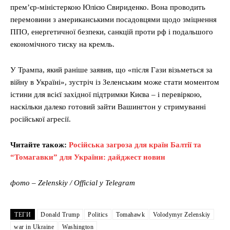
прем’єр-міністеркою Юлією Свириденко. Вона проводить
перемовини з американськими посадовцями щодо зміцнення
ППО, енергетичної безпеки, санкцій проти рф і подальшого
економічного тиску на кремль.
У Трампа, який раніше заявив, що «після Гази візьметься за
війну в Україні», зустріч із Зеленським може стати моментом
істини для всієї західної підтримки Києва – і перевіркою,
наскільки далеко готовий зайти Вашингтон у стримуванні
російської агресії.
Читайте також:
Російська загроза для країн Балтії та
“Томагавки” для України: дайджест новин
фото – Zelenskiy / Official у Telegram
ТЕГИ
Donald Trump
Politics
Tomahawk
Volodymyr Zelenskiy
war in Ukraine
Washington