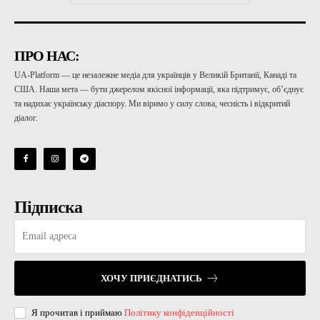
ПРО НАС:
UA-Platform — це незалежне медіа для українців у Великій Британії, Канаді та
США. Наша мета — бути джерелом якісної інформації, яка підтримує, об’єднує
та надихає українську діаспору. Ми віримо у силу слова, чесність і відкритий
діалог.
Підписка
ХОЧУ ПРИЄДНАТИСЬ
Я прочитав і приймаю
Політику конфіденційності