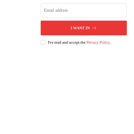
I WANT IN
I've read and accept the
Privacy Policy
.