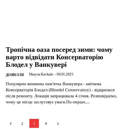
Тропічна оаза посеред зими: чому
варто відвідати Консерваторію
Блодел у Ванкувері
Maryna Kavkalo
-
06.01.2025
ДОЗВІЛЛЯ
Популярна визначна пам'ятка Ванкувера - квіткова
Консерваторія Блодел (Bloedel Conservatory) - відкрилася
після ремонту. Локація запрацювала 4 січня. Розповідаємо,
чому це місце заслуговує уваги.По-перше,...
2
3
4