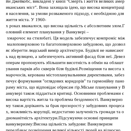
йн Джейкобс, викладені у книзі "Смерть і життя великих амер
иканських міст". Вона захищала ідею, що висока концентраці
я населення, за умови розваженого підходу, є необхідною для
життя міста. У 1960-
х роках вважалося, що висока щільність є абсолютним злом.Г
оловний елемент планування у Ванкувері –
хмарочос на стилобаті. Ця модель забезпечує компроміс між
малоповерховою та багатоповерховою забудовою, що дозвол
яє зберегти людський вимір архітектури. Будівлі не нависают
ь над вулицею, а забезпечують активний фасад біля неї. Девел
операм пропонують збільшити висотність в обмін на облашт
ування парків або скверів біля будівлі.Розміщення та висота х
марочосів, керована містопланувальними директивами, забез
печує формування "оглядових коридорів" та гармонійну пано
раму міста, що відповідає обрисам гір.Міське планування у В
анкувері також піддається критиці. Основними проблемами є
висока вартість житла та проблема бездомності. Ванкувериз
му також дорікають за брак прозорості у забудовних процеса
х, можливість корупції, недостатню залученість громади та о
дноманітність архітектури.Підсумуючи основні принципи
ванкуверизму:Висока щільність забудови: Ванкуверизм
передбачає розміщення великої кількості людей на відносно