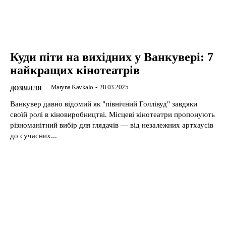
Куди піти на вихідних у Ванкувері: 7
найкращих кінотеатрів
Maryna Kavkalo
-
28.03.2025
ДОЗВІЛЛЯ
​Ванкувер давно відомий як "північний Голлівуд" завдяки
своїй ролі в кіновиробництві. Місцеві кінотеатри пропонують
різноманітний вибір для глядачів — від незалежних артхаусів
до сучасних...