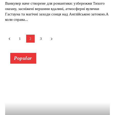
Ванкувер наче створене для романтики: узбережжя Тихого
океану, засніжені вершини вдалині, атмосферні вулички
Гастауна та магічні заходи сонця над Англійською затокою.А
коли справа...
1
2
3
Popular