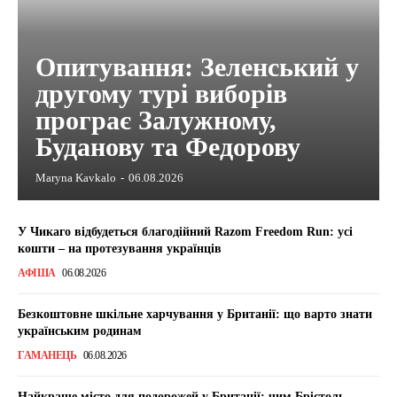
Опитування: Зеленський у
другому турі виборів
програє Залужному,
Буданову та Федорову
Maryna Kavkalo
-
06.08.2026
У Чикаго відбудеться благодійний Razom Freedom Run: усі
кошти – на протезування українців
АФІША
06.08.2026
Безкоштовне шкільне харчування у Британії: що варто знати
українським родинам
ГАМАНЕЦЬ
06.08.2026
Найкраще місто для подорожей у Британії: чим Брістоль