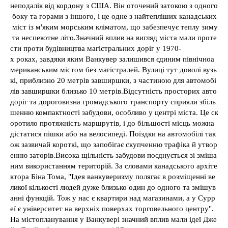
неподалік від кордону з США. Він оточений затокою з одного
боку та горами з іншого, і це одне з найтепліших канадських
міст із м'яким морським кліматом, що забезпечує теплу зиму
та неспекотне літо.Значний вплив на вигляд міста мали проте
сти проти будівництва магістральних доріг у 1970-
х роках, завдяки яким Ванкувер залишився єдиним північноа
мериканським містом без магістралей. Вулиці тут доволі вузь
кі, приблизно 20 метрів завширшки, з частиною для автомобі
лів завширшки близько 10 метрів.Відсутність просторих авто
доріг та дороговизна громадського транспорту сприяли збіль
шенню компактності забудови, особливо у центрі міста. Це ск
оротило протяжність маршрутів, і до більшості місць можна
дістатися пішки або на велосипеді. Поїздки на автомобілі так
ож зазвичай короткі, що запобігає скупченню трафіка й утвор
енню заторів.Висока щільність забудови поєднується зі зміша
ним використанням територій. За словами канадського архіте
ктора Біна Тома, "Ідея ванкуверизму полягає в розміщенні ве
ликої кількості людей дуже близько один до одного та змішув
анні функцій. Тож у нас є квартири над магазинами, а у Сурр
еї є університет на верхніх поверхах торговельного центру".
На містопланування у Ванкувері значний вплив мали ідеї Дже