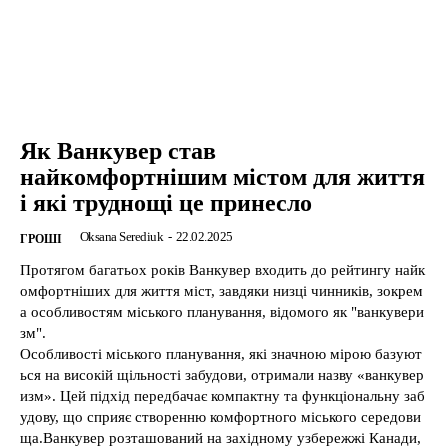
Як Ванкувер став
найкомфортнішим містом для життя
і які труднощі це принесло
Oksana Serediuk
-
22.02.2025
ГРОШІ
Протягом багатьох років Ванкувер входить до рейтингу найк
омфортніших для життя міст, завдяки низці чинників, зокрем
а особливостям міського планування, відомого як "ванкувери
зм".
Особливості міського планування, які значною мірою базуют
ься на високій щільності забудови, отримали назву «ванкувер
изм». Цей підхід передбачає компактну та функціональну заб
удову, що сприяє створенню комфортного міського середови
ща.Ванкувер розташований на західному узбережжі Канади,