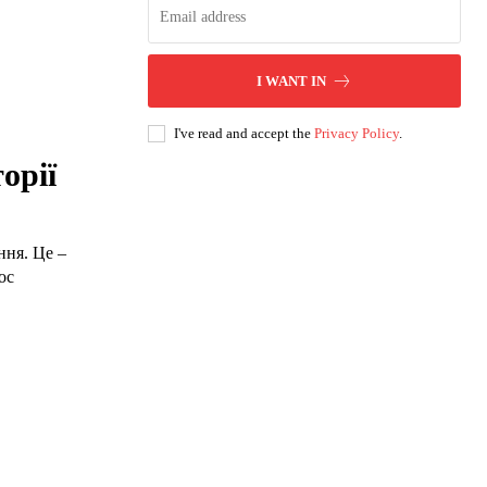
I WANT IN
I've read and accept the
Privacy Policy
.
орії
ння. Це –
ос