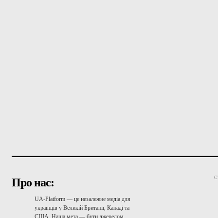
С
Про нас:
UA-Platform — це незалежне медіа для
українців у Великій Британії, Канаді та
США. Наша мета — бути джерелом