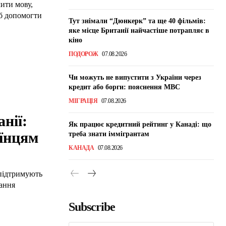
чити мову,
об допомогти
Тут знімали “Дюнкерк” та ще 40 фільмів:
яке місце Британії найчастіше потрапляє в
кіно
ПОДОРОЖ
07.08.2026
Чи можуть не випустити з України через
кредит або борги: пояснення МВС
МІГРАЦІЯ
07.08.2026
нії:
Як працює кредитний рейтинг у Канаді: що
аїнцям
треба знати іммігрантам
КАНАДА
07.08.2026
 підтримують
тання
Subscribe