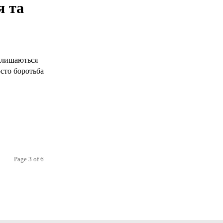
я та
залишаються
осто боротьба
Page 3 of 6