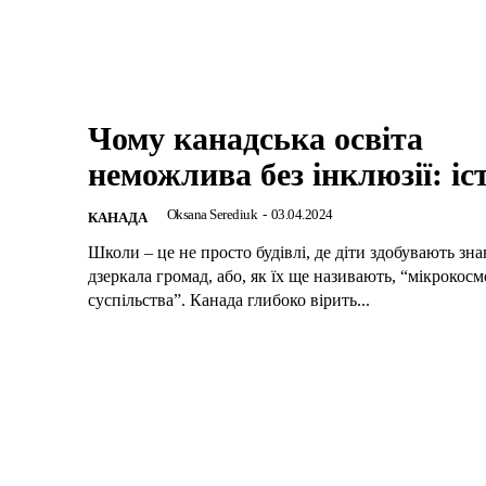
Чому канадська освіта
неможлива без інклюзії: іст
Oksana Serediuk
-
03.04.2024
КАНАДА
Школи – це не просто будівлі, де діти здобувають зна
дзеркала громад, або, як їх ще називають, “мікрокосм
суспільства”. Канада глибоко вірить...