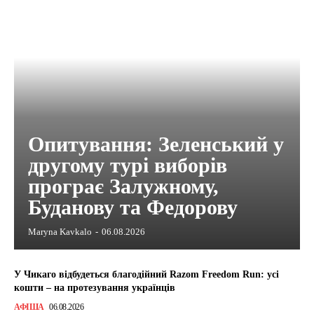
Опитування: Зеленський у
другому турі виборів
програє Залужному,
Буданову та Федорову
Maryna Kavkalo
-
06.08.2026
У Чикаго відбудеться благодійний Razom Freedom Run: усі
кошти – на протезування українців
АФІША
06.08.2026