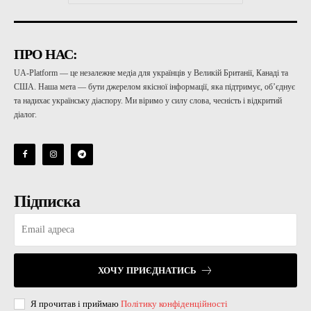
ПРО НАС:
UA-Platform — це незалежне медіа для українців у Великій Британії, Канаді та
США. Наша мета — бути джерелом якісної інформації, яка підтримує, об’єднує
та надихає українську діаспору. Ми віримо у силу слова, чесність і відкритий
діалог.
Підписка
ХОЧУ ПРИЄДНАТИСЬ
Я прочитав і приймаю
Політику конфіденційності