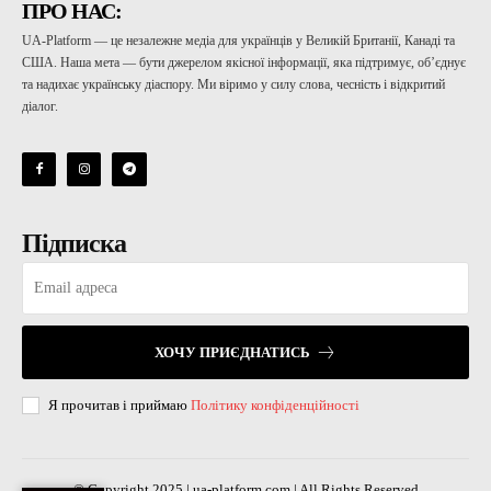
ПРО НАС:
UA-Platform — це незалежне медіа для українців у Великій Британії, Канаді та
США. Наша мета — бути джерелом якісної інформації, яка підтримує, об’єднує
та надихає українську діаспору. Ми віримо у силу слова, чесність і відкритий
діалог.
Підписка
ХОЧУ ПРИЄДНАТИСЬ
Я прочитав і приймаю
Політику конфіденційності
© Copyright 2025 | ua-platform.com | All Rights Reserved