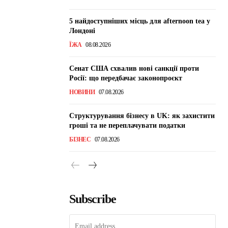
5 найдоступніших місць для afternoon tea у
Лондоні
ЇЖА
08.08.2026
Сенат США схвалив нові санкції проти
Росії: що передбачає законопроєкт
НОВИНИ
07.08.2026
Структурування бізнесу в UK: як захистити
гроші та не переплачувати податки
БІЗНЕС
07.08.2026
Subscribe