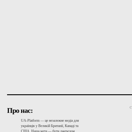
С
Про нас:
UA-Platform — це незалежне медіа для
українців у Великій Британії, Канаді та
США. Наша мета — бути джерелом