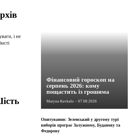
рхів
ваги, і не
бисті
Фінансовий гороскоп на
серпень 2026: кому
пощастить із грошима
Шість
Maryna Kavkalo
-
07.08.2026
Опитування: Зеленський у другому турі
виборів програє Залужному, Буданову та
Федорову