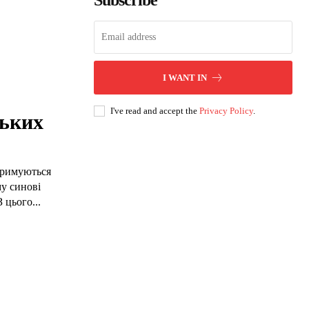
Subscribe
I WANT IN
I've read and accept the
Privacy Policy
.
ських
отримуються
у синові
цього...