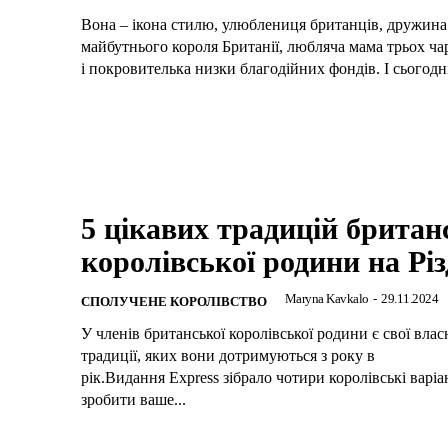
Вона – ікона стилю, улюблениця британців, дружина
майбутнього короля Британії, любляча мама трьох ча
і покровителька низки благодійних фондів. І сьогодні, 
5 цікавих традицій британ
королівської родини на Рі
Maryna Kavkalo
-
29.11.2024
СПОЛУЧЕНЕ КОРОЛІВСТВО
У членів британської королівської родини є свої власн
традиції, яких вони дотримуються з року в
рік.Видання Express зібрало чотири королівські варіа
зробити ваше...