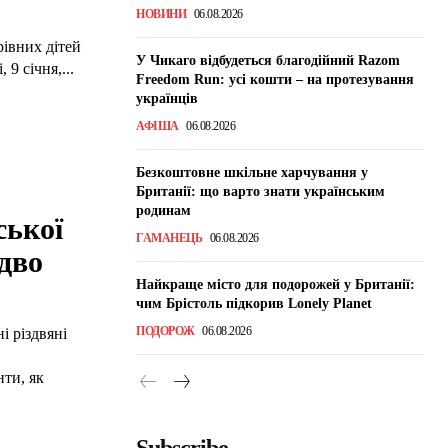
НОВИНИ
06.08.2026
рівних дітей
У Чикаго відбудеться благодійний Razom
9 січня,...
Freedom Run: усі кошти – на протезування
українців
АФІША
06.08.2026
Безкоштовне шкільне харчування у
Британії: що варто знати українським
родинам
ської
ГАМАНЕЦЬ
06.08.2026
здво
Найкраще місто для подорожей у Британії:
чим Брістоль підкорив Lonely Planet
ПОДОРОЖ
06.08.2026
і різдвяні
нти, як