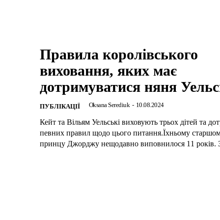
Правила королівського
виховання, яких має
дотримуватися няня Уель
Oksana Serediuk
-
10.08.2024
ПУБЛІКАЦІЇ
Кейт та Вільям Уельські виховують трьох дітей та д
певних правил щодо цього питання.Їхньому старшом
принцу Джорджу нещодавно виповнилося 11 років. З 