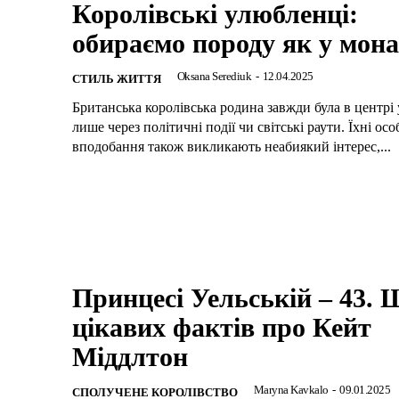
Королівські улюбленці:
обираємо породу як у мона
Oksana Serediuk
-
12.04.2025
СТИЛЬ ЖИТТЯ
Британська королівська родина завжди була в центрі у
лише через політичні події чи світські раути. Їхні осо
вподобання також викликають неабиякий інтерес,...
Принцесі Уельській – 43. 
цікавих фактів про Кейт
Міддлтон
Maryna Kavkalo
-
09.01.2025
СПОЛУЧЕНЕ КОРОЛІВСТВО