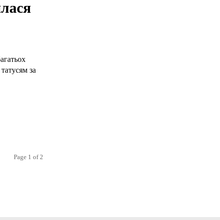
илася
багатьох
 татусям за
Page 1 of 2