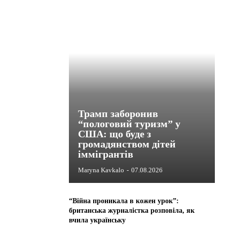
Трамп заборонив
“пологовий туризм” у
США: що буде з
громадянством дітей
іммігрантів
Maryna Kavkalo
-
07.08.2026
“Війна проникала в кожен урок”:
британська журналістка розповіла, як
вчила українську