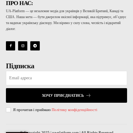
ПРО НАС:
UA-Platform — це незалежне медіа для українців у Великій Британії, Канаді та
США. Наша мета — бути джерелом якісної інформації, яка підтримує, об’єднує
та надихає українську діаспору. Ми віримо у силу слова, чесність і відкритий
діалог.
Підписка
ХОЧУ ПРИЄДНАТИСЬ
Я прочитав і приймаю
Політику конфіденційності
© Copyright 2025 | ua-platform.com | All Rights Reserved