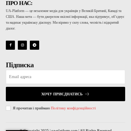
ПРО НАС:
UA-Platform — це незалежне медіа для українців у Великій Британії, Канаді та
США. Наша мета — бути джерелом якісної інформації, яка підтримує, об’єднує
та надихає українську діаспору. Ми віримо у силу слова, чесність і відкритий
діалог.
Підписка
ХОЧУ ПРИЄДНАТИСЬ
Я прочитав і приймаю
Політику конфіденційності
© Copyright 2025 | ua-platform.com | All Rights Reserved