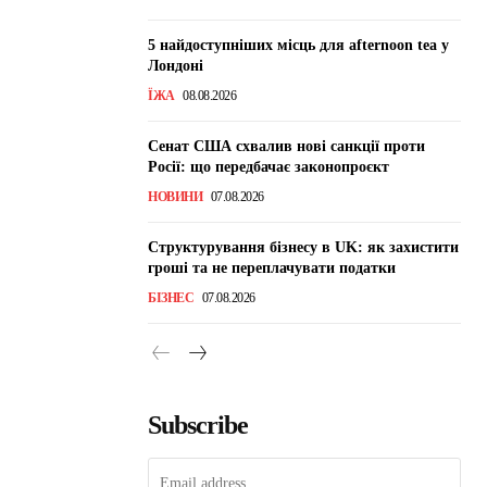
5 найдоступніших місць для afternoon tea у
Лондоні
ЇЖА
08.08.2026
Сенат США схвалив нові санкції проти
Росії: що передбачає законопроєкт
НОВИНИ
07.08.2026
Структурування бізнесу в UK: як захистити
гроші та не переплачувати податки
БІЗНЕС
07.08.2026
Subscribe