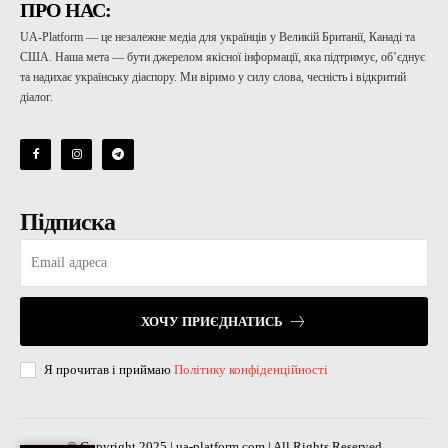
ПРО НАС:
UA-Platform — це незалежне медіа для українців у Великій Британії, Канаді та
США. Наша мета — бути джерелом якісної інформації, яка підтримує, об’єднує
та надихає українську діаспору. Ми віримо у силу слова, чесність і відкритий
діалог.
Підписка
ХОЧУ ПРИЄДНАТИСЬ
Я прочитав і приймаю
Політику конфіденційності
© Copyright 2025 | ua-platform.com | All Rights Reserved