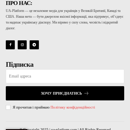
ПРО НАС:
UA-Platform — це незалежне медіа для українців у Великій Британії, Канаді та
США. Наша мета — бути джерелом якісної інформації, яка підтримує, об’єднує
та надихає українську діаспору. Ми віримо у силу слова, чесність і відкритий
діалог.
Підписка
ХОЧУ ПРИЄДНАТИСЬ
Я прочитав і приймаю
Політику конфіденційності
© Copyright 2025 | ua-platform.com | All Rights Reserved