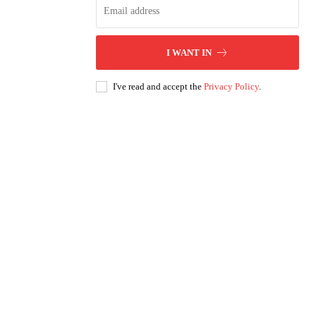
I WANT IN
I've read and accept the
Privacy Policy
.