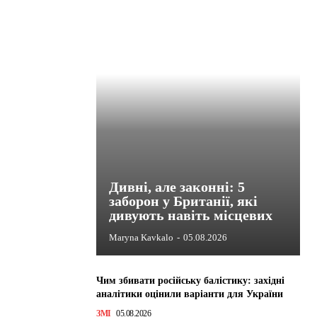
Дивні, але законні: 5
заборон у Британії, які
дивують навіть місцевих
Maryna Kavkalo
-
05.08.2026
Чим збивати російську балістику: західні
аналітики оцінили варіанти для України
ЗМІ
05.08.2026