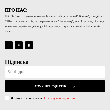
ПРО НАС:
UA-Platform — це незалежне медіа для українців у Великій Британії, Канаді та
США. Наша мета — бути джерелом якісної інформації, яка підтримує, об’єднує
та надихає українську діаспору. Ми віримо у силу слова, чесність і відкритий
діалог.
Підписка
ХОЧУ ПРИЄДНАТИСЬ
Я прочитав і приймаю
Політику конфіденційності