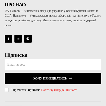
ПРО НАС:
UA-Platform — це незалежне медіа для українців у Великій Британії, Канаді та
США. Наша мета — бути джерелом якісної інформації, яка підтримує, об’єднує
та надихає українську діаспору. Ми віримо у силу слова, чесність і відкритий
діалог.
Підписка
ХОЧУ ПРИЄДНАТИСЬ
Я прочитав і приймаю
Політику конфіденційності