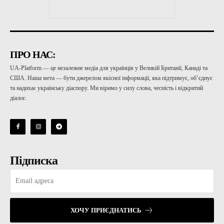
ПРО НАС:
UA-Platform — це незалежне медіа для українців у Великій Британії, Канаді та
США. Наша мета — бути джерелом якісної інформації, яка підтримує, об’єднує
та надихає українську діаспору. Ми віримо у силу слова, чесність і відкритий
діалог.
Підписка
ХОЧУ ПРИЄДНАТИСЬ