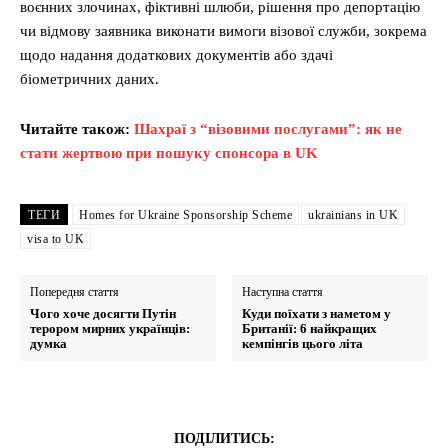
воєнних злочинах, фіктивні шлюби, рішення про депортацію
чи відмову заявника виконати вимоги візової служби, зокрема
щодо надання додаткових документів або здачі
біометричних даних.
Читайте також:
Шахраї з “візовими послугами”: як не
стати жертвою при пошуку спонсора в UK
ТЕГИ
Homes for Ukraine Sponsorship Scheme
ukrainians in UK
visa to UK
Попередня стаття
Наступна стаття
Чого хоче досягти Путін
Куди поїхати з наметом у
терором мирних українців:
Британії: 6 найкращих
думка
кемпінгів цього літа
ПОДІЛИТИСЬ: