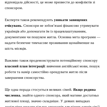
відповідала дійсності, це може призвести до конфліктів зі
спонсором.
Експерти також рекомендують
уникати завищених
очікувань
. Спонсори не зобов’язані фінансово утримувати
українців або допомагати їм із працевлаштуванням,
документами чи пошуком житла. Основна мета програми —
надати безпечне тимчасове проживання щонайменше на
шість місяців.
Важливо також продемонструвати потенційному спонсору
власний план інтеграції
: вивчення англійської мови, пошук
роботи та намір самостійно орендувати житло після
завершення спонсорства.
Ще одна порада стосується великих сімей.
Якщо родина
численна
, знайти одного спонсора, який матиме достатньо
житлової площі, значно складніше. У деяких випадках
доцільніше шукати кількох спонсорів для різних членів сім’ї.