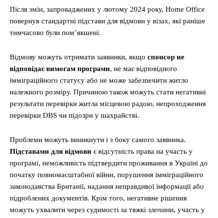
Після змін, запроваджених у лютому 2024 року, Home Office
повернув стандартні підстави для відмови у візах, які раніше
тимчасово були пом’якшені.
Відмову можуть отримати заявники, якщо
спонсор не
відповідає вимогам програми
, не має відповідного
імміграційного статусу або не може забезпечити житло
належного розміру. Причиною також можуть стати негативні
результати перевірки житла місцевою радою, непроходження
перевірки DBS чи підозри у шахрайстві.
Проблеми можуть виникнути і з боку самого заявника.
Підставами для відмови
є відсутність права на участь у
програмі, неможливість підтвердити проживання в Україні до
початку повномасштабної війни, порушення імміграційного
законодавства Британії, надання неправдивої інформації або
підроблених документів. Крім того, негативне рішення
можуть ухвалити через судимості за тяжкі злочини, участь у