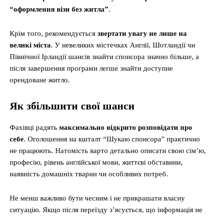
“оформлення візи без житла”
.
Крім того, рекомендується
звертати увагу не лише на
великі міста
. У невеликих містечках Англії, Шотландії чи
Північної Ірландії шансів знайти спонсора значно більше, а
після завершення програми легше знайти доступне
орендоване житло.
Як збільшити свої шанси
Фахівці радять
максимально відкрито розповідати про
себе
. Оголошення на кшталт “Шукаю спонсора” практично
не працюють. Натомість варто детально описати свою сім’ю,
професію, рівень англійської мови, життєві обставини,
наявність домашніх тварин чи особливих потреб.
Не менш важливо бути чесним і не прикрашати власну
ситуацію. Якщо після переїзду з’ясується, що інформація не