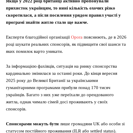
Якщо у 2022 році британці активно пропонували
прихисток українцям, то нині кількість охочих різко
скоротилася, а після посилення урядом правил участі у
програмі знайти житло стало ще важче.
Експерти благодійної організації
Opora
пояснюють, де в 2026
році шукати реальних спонсорів, як підвищити свої шанси та
яких помилок варто уникати.
За інформацією фахівців, ситуація на ринку спонсорства
кардинально змінилася за останні роки. До кінця вересня
2025 року до Великої Британії за українськими
гуманітарними програмами прибули понад 170 тисяч
українців. Багато з них уже переїхали до орендованого
житла, однак чимало сімей досі проживають у своїх
спонсорів.
Спонсорами можуть бути
лише громадяни UK або особи зі
статусом постійного проживання (ILR або settled status).