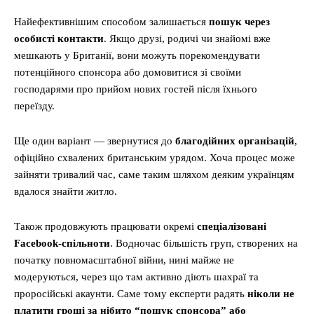
Найефективнішим способом залишається
пошук через
особисті контакти
. Якщо друзі, родичі чи знайомі вже
мешкають у Британії, вони можуть порекомендувати
потенційного спонсора або домовитися зі своїми
господарями про прийом нових гостей після їхнього
переїзду.
Ще один варіант — звернутися до
благодійних організацій
,
офіційно схвалених британським урядом. Хоча процес може
зайняти тривалий час, саме таким шляхом деяким українцям
вдалося знайти житло.
Також продовжують працювати окремі
спеціалізовані
Facebook-спільноти
. Водночас більшість груп, створених на
початку повномасштабної війни, нині майже не
модеруються, через що там активно діють шахраї та
проросійські акаунти. Саме тому експерти радять
ніколи не
платити гроші за нібито “пошук спонсора” або