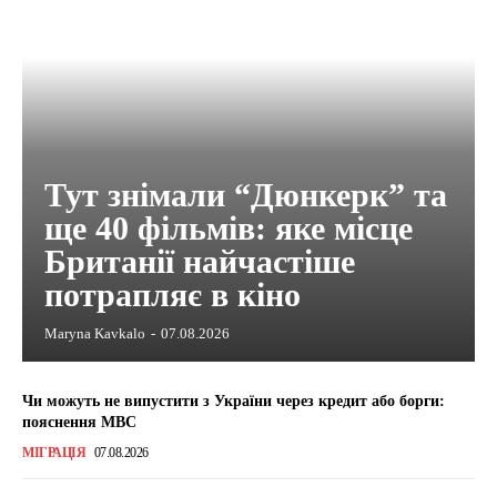
Тут знімали “Дюнкерк” та
ще 40 фільмів: яке місце
Британії найчастіше
потрапляє в кіно
Maryna Kavkalo
-
07.08.2026
Чи можуть не випустити з України через кредит або борги:
пояснення МВС
МІГРАЦІЯ
07.08.2026