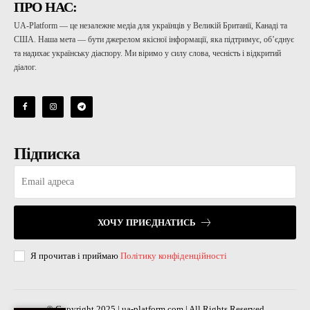
ПРО НАС:
UA-Platform — це незалежне медіа для українців у Великій Британії, Канаді та
США. Наша мета — бути джерелом якісної інформації, яка підтримує, об’єднує
та надихає українську діаспору. Ми віримо у силу слова, чесність і відкритий
діалог.
Підписка
ХОЧУ ПРИЄДНАТИСЬ
Я прочитав і приймаю
Політику конфіденційності
© Copyright 2025 | ua-platform.com | All Rights Reserved