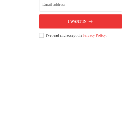
I WANT IN
I've read and accept the
Privacy Policy
.