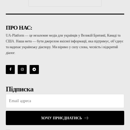
ПРО НАС:
UA-Platform — це незалежне медіа для українців у Великій Британії, Канаді та
США. Наша мета — бути джерелом якісної інформації, яка підтримує, об’єднує
та надихає українську діаспору. Ми віримо у силу слова, чесність і відкритий
діалог.
Підписка
ХОЧУ ПРИЄДНАТИСЬ