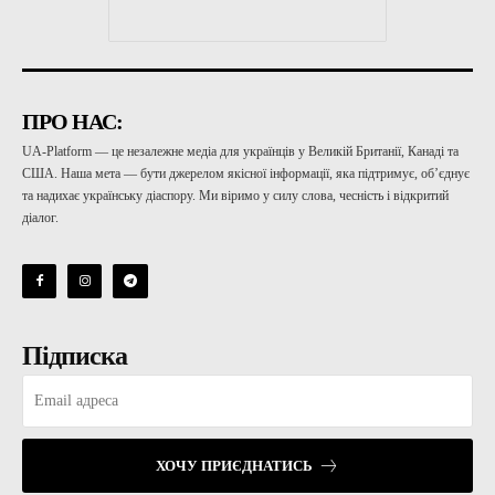
ПРО НАС:
UA-Platform — це незалежне медіа для українців у Великій Британії, Канаді та
США. Наша мета — бути джерелом якісної інформації, яка підтримує, об’єднує
та надихає українську діаспору. Ми віримо у силу слова, чесність і відкритий
діалог.
Підписка
ХОЧУ ПРИЄДНАТИСЬ