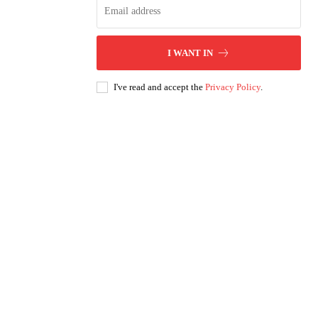
I WANT IN
I've read and accept the
Privacy Policy
.