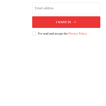
I WANT IN
I've read and accept the
Privacy Policy
.