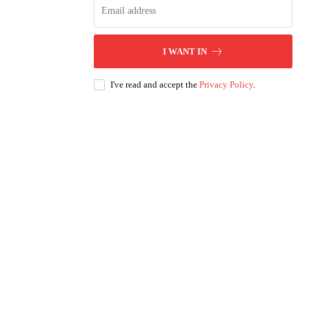
I WANT IN
I've read and accept the
Privacy Policy
.