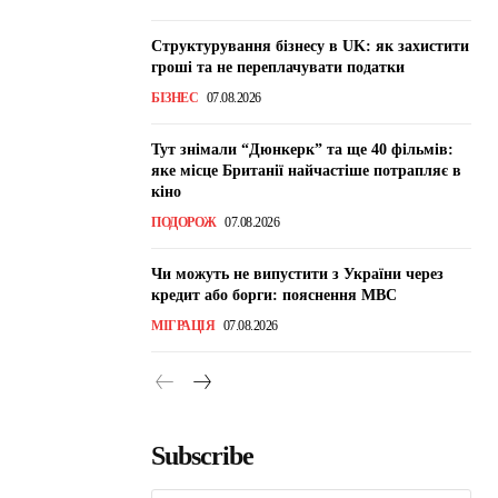
Структурування бізнесу в UK: як захистити
гроші та не переплачувати податки
БІЗНЕС
07.08.2026
Тут знімали “Дюнкерк” та ще 40 фільмів:
яке місце Британії найчастіше потрапляє в
кіно
ПОДОРОЖ
07.08.2026
Чи можуть не випустити з України через
кредит або борги: пояснення МВС
МІГРАЦІЯ
07.08.2026
Subscribe