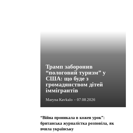
Трамп заборонив
“пологовий туризм” у
США: що буде з
громадянством дітей
іммігрантів
Maryna Kavkalo
-
07.08.2026
“Війна проникала в кожен урок”:
британська журналістка розповіла, як
вчила українську